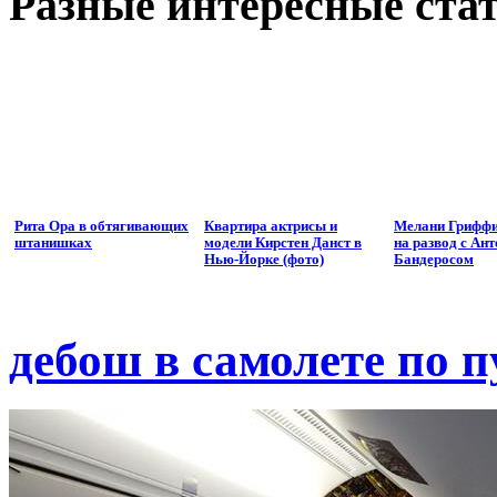
Разные интересные стат
Рита Ора в обтягивающих
Квартира актрисы и
Мелани Гриффи
штанишках
модели Кирстен Данст в
на развод с Ан
Нью-Йорке (фото)
Бандеросом
дебош в самолете по