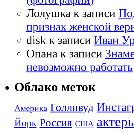
Лолушка
к записи
По
признак женской вер
disk
к записи
Иван Ур
Опана
к записи
Знаме
невозможно работать
Облако меток
Инстаг
Голливуд
Америка
актер
Россия
Йорк
США