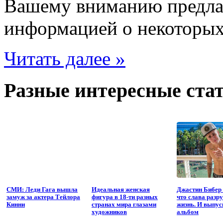
Вашему вниманию предлаг
информацией о некоторых
Читать далее »
Разные интересные стат
СМИ: Леди Гага вышла
Идеальная женская
Джастин Бибер 
замуж за актера Тейлора
фигура в 18-ти разных
что слава разр
Кинни
странах мира глазами
жизнь. И выпус
художников
альбом