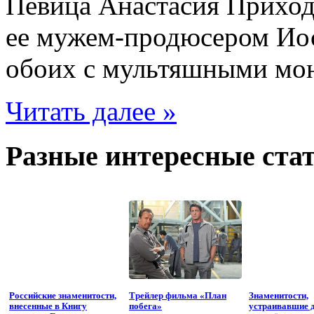
Певица Анастасия Приход
ее мужем-продюсером Ио
обоих с мультяшными мо
Читать далее »
Разные интересные стат
Российские знаменитости,
Трейлер фильма «План
Знаменитости,
внесенные в Книгу
побега»
устраивавшие 