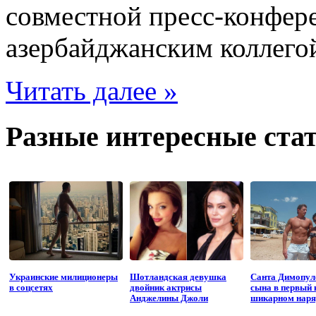
совместной пресс-конфер
азербайджанским коллег
Читать далее »
Разные интересные стат
Украинские милиционеры
Шотландская девушка
Санта Димопул
в соцсетях
двойник актрисы
сына в первый 
Анджелины Джоли
шикарном наря