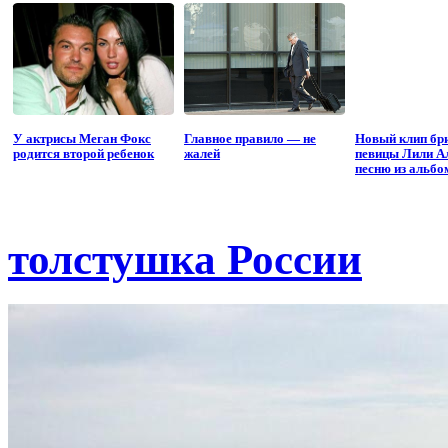
У актрисы Меган Фокс
Главное правило — не
Новый клип бр
родится второй ребенок
жалей
певицы Лили А
песню из альбо
толстушка России