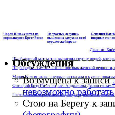
Чарли Шин женится на
10 простых девушек,
Бенедикт Камб
порноактрисе Бретт Росси
вышедших замуж за особ
впервые стал о
королевской крови
Джастин Бибер
Швейцарский математик вычислил группу людей, которые
Обсуждения
Подбородок - самый важный признак женской верности, 
Возмущена
к записи
Мария Кожевникова впервые рассказала о муже и показала
Фотограф Брэд Питт: актриса Анджелина Джоли глазами с
невозможно работать
Роскошный интерьер: новый дом Дэвида и Виктории Бэк
Стою на Берегу
к зап
(фотографии)