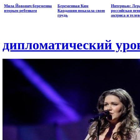
Мила Йовович беременна
Беременная Ким
Интервью: Лера
вторым ребенком
Кардашян показала свою
российская пев
грудь
актриса и теле
дипломатический уро