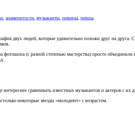
ки
,
знаменитости
,
музыканты
,
певицы
,
певцы
афия двух людей, которые удивительно похожи друг на друга. С
мков.
ра фотошопа (с разной степенью мастерства) просто объединили
д.
ще интереснее сравнивать известных музыкантов и актеров с их
астолько некоторые звезды «молодеют» с возрастом.