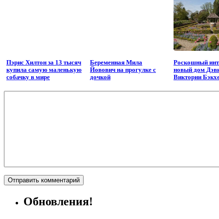
Пэрис Хилтон за 13 тысяч
Беременная Мила
Роскошный инт
купила самую маленькую
Йовович на прогулке с
новый дом Дэв
собачку в мире
дочкой
Виктории Бэкх
Обновления!