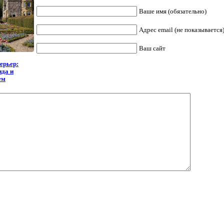
Ваше имя (обязательно)
Адрес email (не показывается)
Ваш сайт
ерьер:
ида и
ем