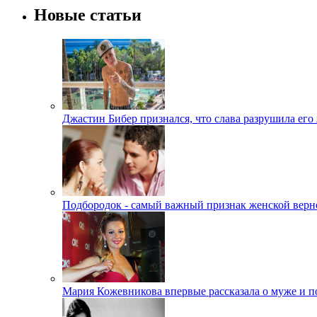
Новые статьи
Джастин Бибер признался, что слава разрушила его
Подбородок - самый важный признак женской верн
Мария Кожевникова впервые рассказала о муже и п