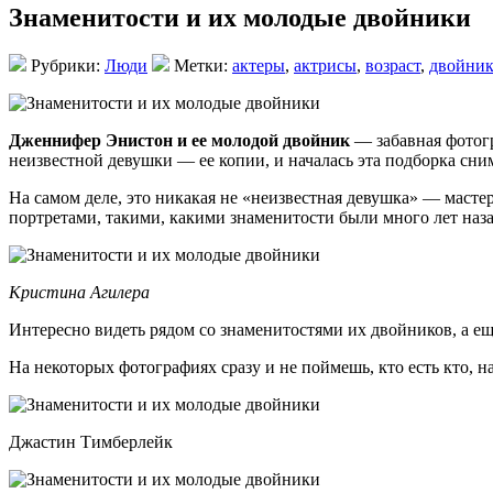
Знаменитости и их молодые двойники
Рубрики:
Люди
Метки:
актеры
,
актрисы
,
возраст
,
двойни
Дженнифер Энистон и ее молодой двойник
— забавная фотогр
неизвестной девушки — ее копии, и началась эта подборка сни
На самом деле, это никакая не «неизвестная девушка» — масте
портретами, такими, какими знаменитости были много лет наза
Кристина Агилера
Интересно видеть рядом со знаменитостями их двойников, а е
На некоторых фотографиях сразу и не поймешь, кто есть кто, н
Джастин Тимберлейк