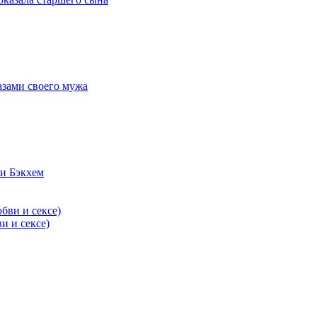
азами своего мужа
и Бэкхем
и и сексе)