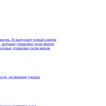
 жизнь. И выпускает новый альбом
которые управляют всем миром
ости, по мнению ученых
оказала старшего сына