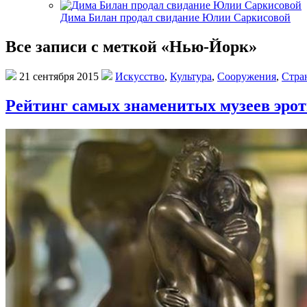
Дима Билан продал свидание Юлии Саркисовой
Все записи с меткой «Нью-Йорк»
21 сентября 2015
Искусство
,
Культура
,
Сооружения
,
Стра
Рейтинг самых знаменитых музеев эрот