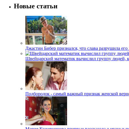
Новые статьи
Джастин Бибер признался, что слава разрушила его
Швейцарский математик вычислил группу людей, 
Подбородок - самый важный признак женской верн
Мария Кожевникова впервые рассказала о муже и п