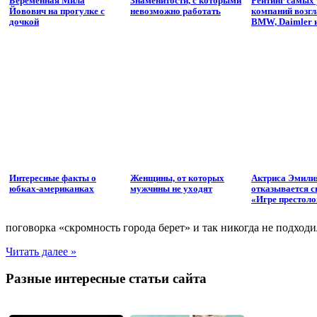
Беременная Мила
Знаменитости, с которыми
Рейтинг самых
Йовович на прогулке с
невозможно работать
компаний возг
дочкой
BMW, Daimler 
Интересные факты о
Женщины, от которых
Актриса Эмили
юбках-американках
мужчины не уходят
отказывается с
«Игре престоло
поговорка «скромность города берет» и так никогда не подходи
Читать далее »
Разные интересные статьи сайта