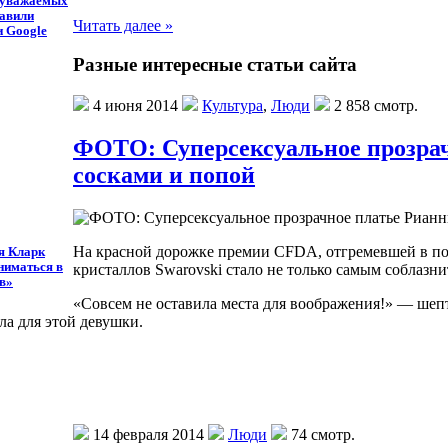
 уважаемых
лавили
Читать далее »
и Google
Разные интересные статьи сайта
4 июня 2014
Культура
,
Люди
2 858 смотр.
ФОТО: Суперсексуальное прозра
сосками и попой
На красной дорожке премии CFDA, отгремевшей в пон
я Кларк
ниматься в
кристаллов Swarovski стало не только самым соблазн
в»
«Совсем не оставила места для воображения!» — шепт
ла для этой девушки.
14 февраля 2014
Люди
74 смотр.