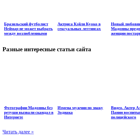
Бразильский футболист
Актриса Кэйли Куоко в
Новый любовн
Неймар не может выбрать
сексуальных леггинсах
Мадонны предп
между возлюбленными
женщин постар
Разные интересные статьи сайта
Фотографии Мадонны без
Измена мужчин по знаку
Видео. Актер А
ретуши вызвали скандал в
Зодиака
Панин воспиты
Интернете
полицейского
Читать далее »