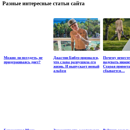
Разные интересные статьи сайта
Можно ли похудеть, не
Джастин Бибер признался,
Почему невесте
придерживаясь диет?
что слава разрушила его
надевать нижне
жизнь. И выпускает новый
Старая примет
альбом
сбывается…