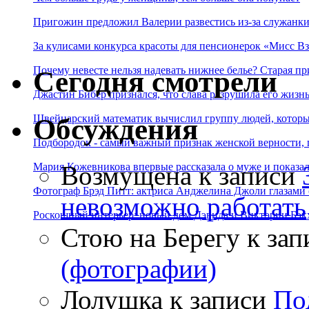
Пригожин предложил Валерии развестись из-за служанки
За кулисами конкурса красоты для пенсионерок «Мисс Вз
Почему невесте нельзя надевать нижнее белье? Старая пр
Сегодня смотрели
Джастин Бибер признался, что слава разрушила его жизнь
Швейцарский математик вычислил группу людей, которые
Обсуждения
Подбородок - самый важный признак женской верности, 
Возмущена
к записи
Мария Кожевникова впервые рассказала о муже и показала
Фотограф Брэд Питт: актриса Анджелина Джоли глазами с
невозможно работать
Роскошный интерьер: новый дом Дэвида и Виктории Бэк
Стою на Берегу
к зап
(фотографии)
Лолушка
к записи
По