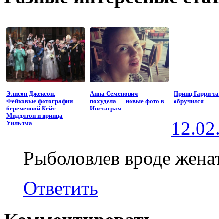
Элисон Джексон.
Анна Семенович
Принц Гарри т
Фейковые фотографии
похудела — новые фото в
обручился
беременной Кейт
Инстаграм
Миддлтон и принца
12.02
Уильяма
Рыболовлев вроде женат
Ответить