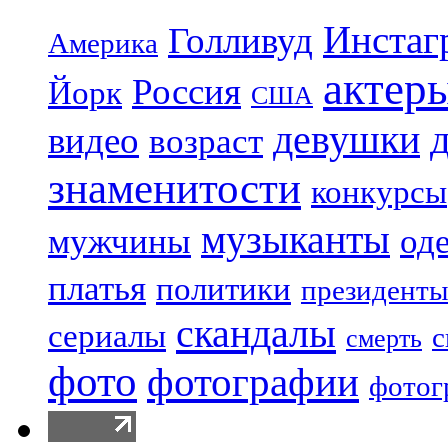
Инстаг
Голливуд
Америка
актер
Россия
Йорк
США
девушки
видео
возраст
знаменитости
конкурсы
музыканты
мужчины
од
платья
политики
президенты
скандалы
сериалы
с
смерть
фото
фотографии
фотог