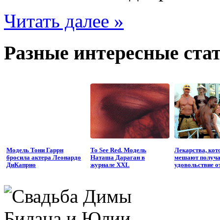
Читать далее »
Разные интересные стат
Модель Тони Гаррн
To See Red. Модель
Лекарства, кот
бросила актера Леонардо
Наташа Дараган в
мешают получа
ДиКаприо
журнале XXL
удовольствие о