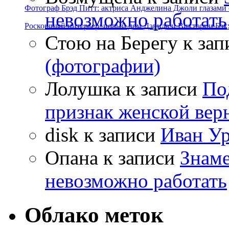
Фотограф Брэд Питт: актриса Анджелина Джоли глазами с
невозможно работать
Роскошный интерьер: новый дом Дэвида и Виктории Бэк
Стою на Берегу
к зап
(фотографии)
Лолушка
к записи
По
признак женской вер
disk
к записи
Иван Ур
Опана
к записи
Знаме
невозможно работать
Облако меток