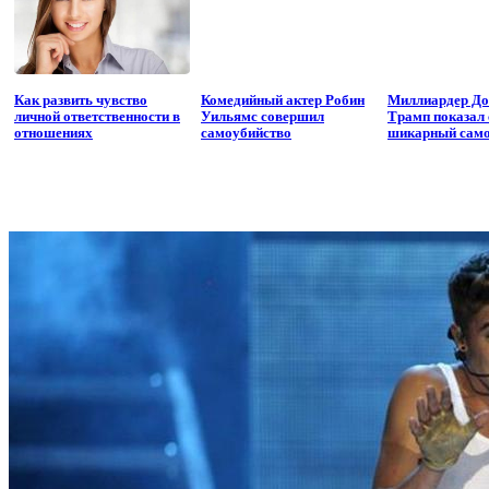
Как развить чувство
Комедийный актер Робин
Миллиардер До
личной ответственности в
Уильямс совершил
Трамп показал 
отношениях
самоубийство
шикарный само