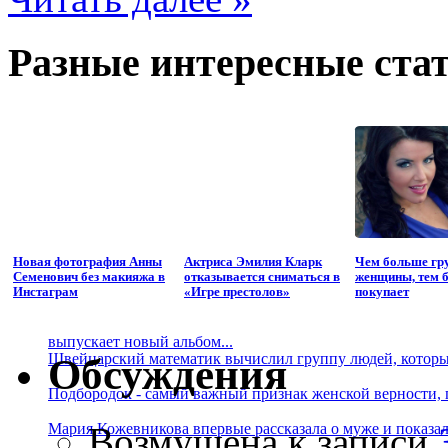
Разные интересные стат
Новая фотография Анны
Актриса Эмилия Кларк
Чем больше гру
Семенович без макияжа в
отказывается сниматься в
женщины, тем 
Инстаграм
«Игре престолов»
покупает
выпускает новый альбом...
Швейцарский математик вычислил группу людей, которые
Обсуждения
Подбородок - самый важный признак женской верности, 
Возмущена
к записи
Мария Кожевникова впервые рассказала о муже и показала