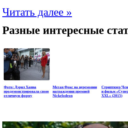
Читать далее »
Разные интересные стат
Фото: Дэрил Ханна
Меган Фокс на церемонии
Стриптизер Че
продемонстрировала свою
награждения премией
и фильм «Супе
отличную форму
Nickelodeon
XXL» (2015)