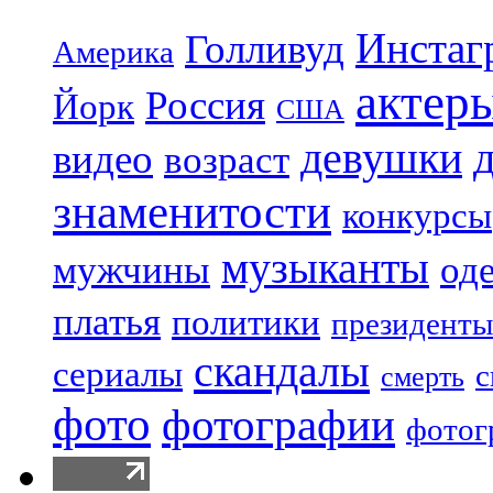
Инстаг
Голливуд
Америка
актер
Россия
Йорк
США
девушки
видео
возраст
знаменитости
конкурсы
музыканты
мужчины
од
платья
политики
президенты
скандалы
сериалы
с
смерть
фото
фотографии
фотог