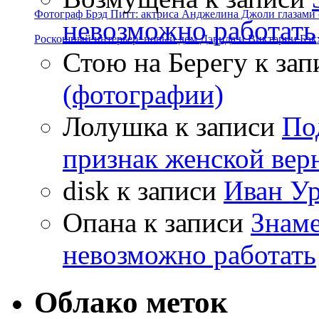
Фотограф Брэд Питт: актриса Анджелина Джоли глазами с
невозможно работать
Роскошный интерьер: новый дом Дэвида и Виктории Бэк
Стою на Берегу
к зап
(фотографии)
Лолушка
к записи
По
признак женской вер
disk
к записи
Иван Ур
Опана
к записи
Знаме
невозможно работать
Облако меток