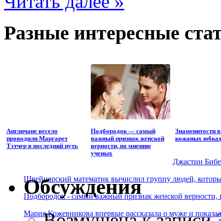
Читать далее »
Разные интересные стат
Англичане весело
Подбородок — самый
Знаменитости 
проводили Маргарет
важный признак женской
кожаных юбках
Тэтчер в последний путь
верности, по мнению
ученых
Джастин Бибер
Швейцарский математик вычислил группу людей, которые
Обсуждения
Подбородок - самый важный признак женской верности, 
Возмущена
к записи
Мария Кожевникова впервые рассказала о муже и показала