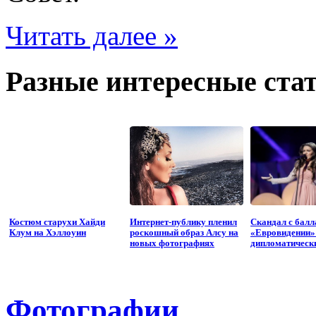
Читать далее »
Разные интересные стат
Костюм старухи Хайди
Интернет-публику пленил
Скандал с балл
Клум на Хэллоуин
роскошный образ Алсу на
«Евровидении»
новых фотографиях
дипломатическ
Фотографии