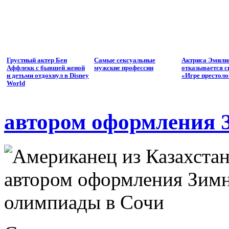
Грустный актер Бен
Самые сексуальные
Актриса Эмили
Аффлекк с бывшей женой
мужские профессии
отказывается с
и детьми отдохнул в Disney
«Игре престоло
World
автором оформления 