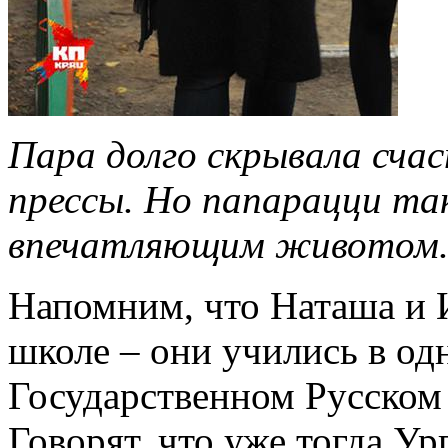
Пара долго скрывала сча
прессы. Но папарацци та
впечатляющим животом. 
Напомним, что Наташа и 
школе – они учились в од
Государственном Русском 
Говорят, что уже тогда У