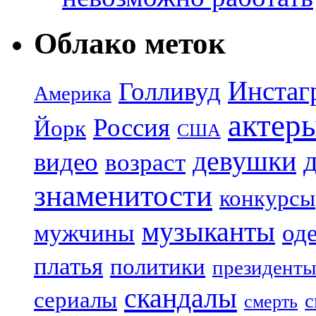
Облако меток
Инстаг
Голливуд
Америка
актер
Россия
Йорк
США
девушки
видео
возраст
знаменитости
конкурсы
музыканты
мужчины
од
платья
политики
президенты
скандалы
сериалы
с
смерть