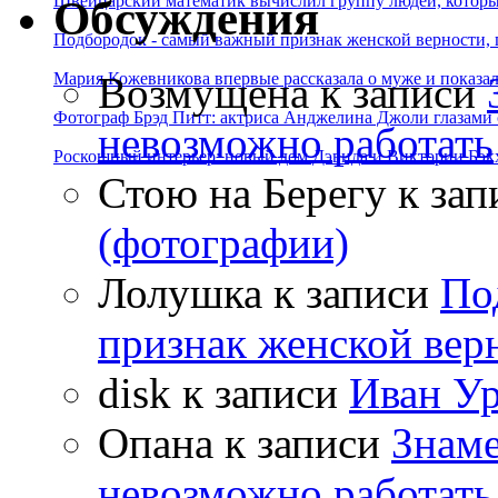
Швейцарский математик вычислил группу людей, которые
Обсуждения
Подбородок - самый важный признак женской верности, 
Возмущена
к записи
Мария Кожевникова впервые рассказала о муже и показала
Фотограф Брэд Питт: актриса Анджелина Джоли глазами с
невозможно работать
Роскошный интерьер: новый дом Дэвида и Виктории Бэк
Стою на Берегу
к зап
(фотографии)
Лолушка
к записи
По
признак женской вер
disk
к записи
Иван Ур
Опана
к записи
Знаме
невозможно работать