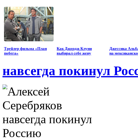
Трейлер фильма «План
Как Джордж Клуни
Джессика Альба
побега»
выбирал себе жену
на мексиканск
навсегда покинул Рос