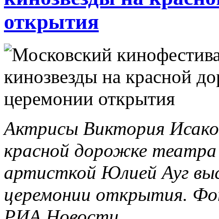
открытия
Актрисы Виктория Исаков
красной дорожке театра 
артисткой Юлией Ауг выс
церемонии открытия. Фот
РИА Новости