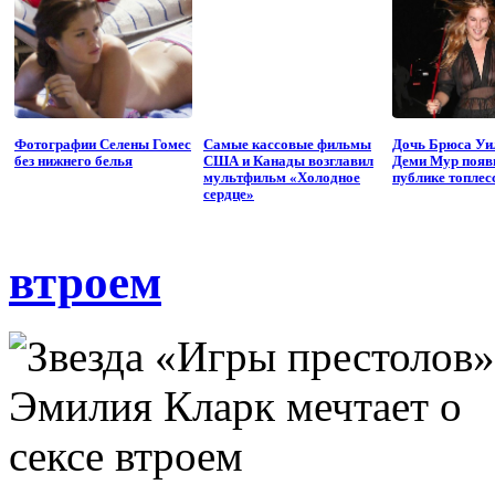
Фотографии Селены Гомес
Самые кассовые фильмы
Дочь Брюса Уи
без нижнего белья
США и Канады возглавил
Деми Мур появ
мультфильм «Холодное
публике топлес
сердце»
втроем