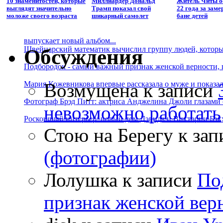
10 знаменитостей, которые
Миллиардер Дональд
Житель Читы о
выглядят значительно
Трамп показал свой
22 года за заме
моложе своего возраста
шикарный самолет
бане детей
выпускает новый альбом...
Швейцарский математик вычислил группу людей, которые
Обсуждения
Подбородок - самый важный признак женской верности, 
Возмущена
к записи
Мария Кожевникова впервые рассказала о муже и показала
Фотограф Брэд Питт: актриса Анджелина Джоли глазами с
невозможно работать
Роскошный интерьер: новый дом Дэвида и Виктории Бэк
Стою на Берегу
к зап
(фотографии)
Лолушка
к записи
По
признак женской вер