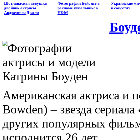
Шотландская девушка
Фотографии Бейонсе в
Украинские ми
двойник актрисы
рекламе купальников
в соцсетях
Анджелины Джоли
H&M
Боуд
Американская актриса и п
Bowden) – звезда сериала
других популярных фильм
исполнится 26 лет.