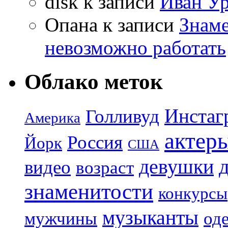
disk
к записи
Иван Ур
Опана
к записи
Знаме
невозможно работать
Облако меток
Инстаг
Голливуд
Америка
актер
Россия
Йорк
США
девушки
видео
возраст
знаменитости
конкурсы
музыканты
мужчины
од