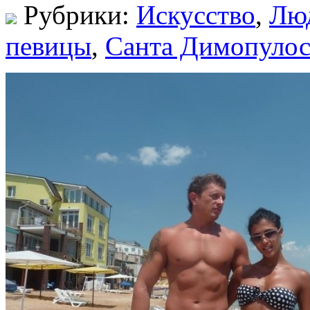
Рубрики:
Искусство
,
Лю
певицы
,
Санта Димопуло