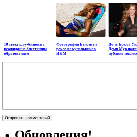
10 звезд шоу-бизнеса с
Фотографии Бейонсе в
Дочь Брюса Уи
неожиданно блестящим
рекламе купальников
Деми Мур появ
образованием
H&M
публике топлес
Обновления!