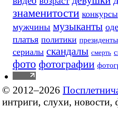
девушки
видео
возраст
знаменитости
конкурсы
музыканты
мужчины
од
платья
политики
президенты
скандалы
сериалы
с
смерть
фото
фотографии
фотог
© 2012–2026
Посплетнич
интриги, слухи, новости,