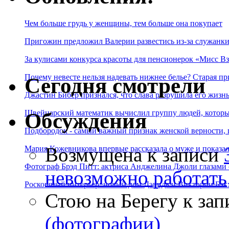
Чем больше грудь у женщины, тем больше она покупает
Пригожин предложил Валерии развестись из-за служанки
За кулисами конкурса красоты для пенсионерок «Мисс Вз
Почему невесте нельзя надевать нижнее белье? Старая пр
Сегодня смотрели
Джастин Бибер признался, что слава разрушила его жизнь
Швейцарский математик вычислил группу людей, которые
Обсуждения
Подбородок - самый важный признак женской верности, 
Возмущена
к записи
Мария Кожевникова впервые рассказала о муже и показала
Фотограф Брэд Питт: актриса Анджелина Джоли глазами с
невозможно работать
Роскошный интерьер: новый дом Дэвида и Виктории Бэк
Стою на Берегу
к зап
(фотографии)