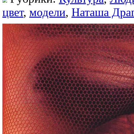
цвет
,
модели
,
Наташа Дра