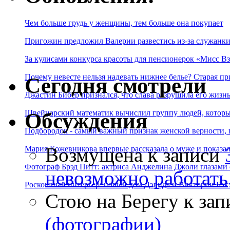
Чем больше грудь у женщины, тем больше она покупает
Пригожин предложил Валерии развестись из-за служанки
За кулисами конкурса красоты для пенсионерок «Мисс Вз
Почему невесте нельзя надевать нижнее белье? Старая пр
Сегодня смотрели
Джастин Бибер признался, что слава разрушила его жизнь
Швейцарский математик вычислил группу людей, которые
Обсуждения
Подбородок - самый важный признак женской верности, 
Возмущена
к записи
Мария Кожевникова впервые рассказала о муже и показала
Фотограф Брэд Питт: актриса Анджелина Джоли глазами с
невозможно работать
Роскошный интерьер: новый дом Дэвида и Виктории Бэк
Стою на Берегу
к зап
(фотографии)