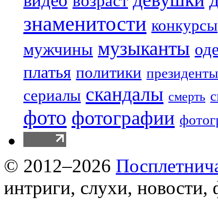
видео
возраст
знаменитости
конкурсы
музыканты
мужчины
од
платья
политики
президенты
скандалы
сериалы
с
смерть
фото
фотографии
фотог
© 2012–2026
Посплетнич
интриги, слухи, новости,