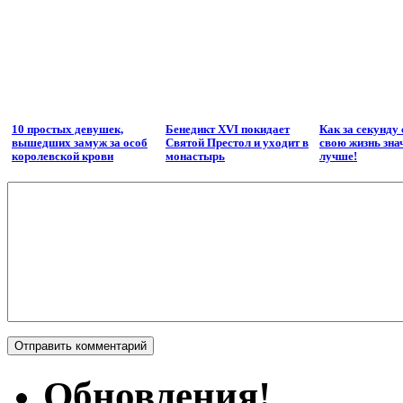
10 простых девушек,
Бенедикт XVI покидает
Как за секунду
вышедших замуж за особ
Святой Престол и уходит в
свою жизнь зна
королевской крови
монастырь
лучше!
Обновления!