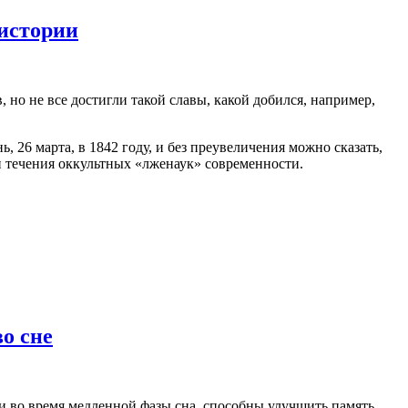
истории
 но не все достигли такой славы, какой добился, например,
, 26 марта, в 1842 году, и без преувеличения можно сказать,
и течения оккультных «лженаук» современности.
о сне
 во время медленной фазы сна, способны улучшить память,