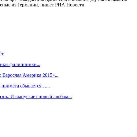
ченые из Германии, пишет РИА Новости.
ет
анки-филиппинки...
 Взрослая Америка 2015»...
я примета сбывается…...
знь. И выпускает новый альбом...