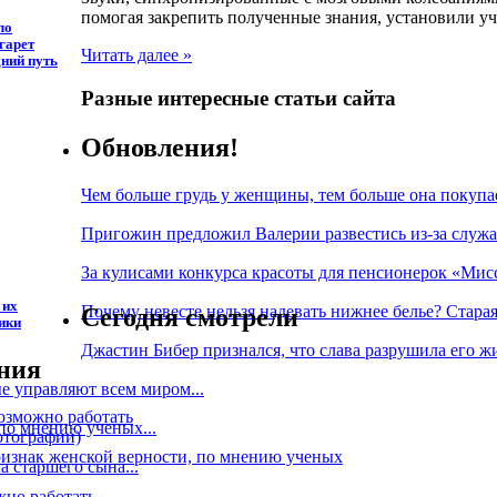
помогая закрепить полученные знания, установили у
ло
гарет
Читать далее »
дний путь
Разные интересные статьи сайта
Обновления!
Чем больше грудь у женщины, тем больше она покупа
Пригожин предложил Валерии развестись из-за служ
За кулисами конкурса красоты для пенсионерок «Мисс
 их
Почему невесте нельзя надевать нижнее белье? Стара
Сегодня смотрели
ики
Джастин Бибер признался, что слава разрушила его жи
ния
 управляют всем миром...
озможно работать
по мнению ученых...
отографии)
знак женской верности, по мнению ученых
 старшего сына...
жно работать