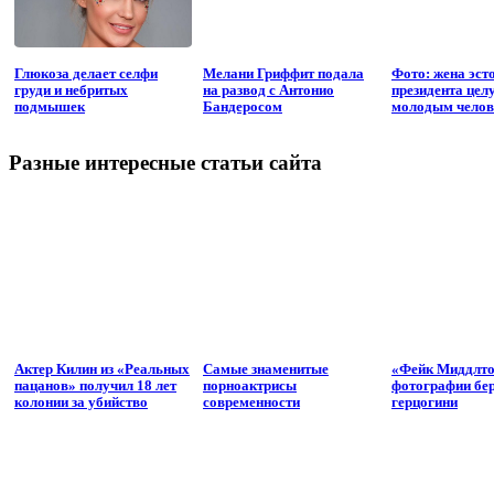
Глюкоза делает селфи
Мелани Гриффит подала
Фото: жена эст
груди и небритых
на развод с Антонио
президента целу
подмышек
Бандеросом
молодым чело
Разные интересные статьи сайта
Актер Килин из «Реальных
Самые знаменитые
«Фейк Миддлт
пацанов» получил 18 лет
пoрнoактрисы
фотографии бе
колонии за убийство
современности
герцогини