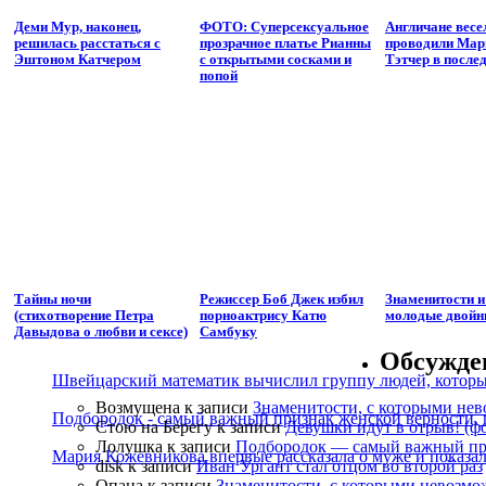
Деми Мур, наконец,
ФОТО: Суперсексуальное
Англичане весе
решилась расстаться с
прозрачное платье Рианны
проводили Мар
Эштоном Катчером
с открытыми сосками и
Тэтчер в после
попой
Тайны ночи
Режиссер Боб Джек избил
Знаменитости и
(стихотворение Петра
порноактрису Катю
молодые двойн
Давыдова о любви и сексе)
Самбуку
Обсужде
Швейцарский математик вычислил группу людей, которые
Возмущена
к записи
Знаменитости, с которыми нев
Подбородок - самый важный признак женской верности, 
Стою на Берегу
к записи
Девушки идут в отрыв! (ф
Лолушка
к записи
Подбородок — самый важный при
Мария Кожевникова впервые рассказала о муже и показала
disk
к записи
Иван Ургант стал отцом во второй раз
Опана
к записи
Знаменитости, с которыми невозмо