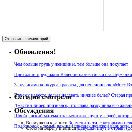
Обновления!
Чем больше грудь у женщины, тем больше она покупает
Пригожин предложил Валерии развестись из-за служанки
За кулисами конкурса красоты для пенсионерок «Мисс Вз
Почему невесте нельзя надевать нижнее белье? Старая пр
Сегодня смотрели
Джастин Бибер признался, что слава разрушила его жизнь
Обсуждения
Швейцарский математик вычислил группу людей, которые
Возмущена
к записи
Знаменитости, с которыми нев
Подбородок - самый важный признак женской верности, 
Стою на Берегу
к записи
Девушки идут в отрыв! (ф