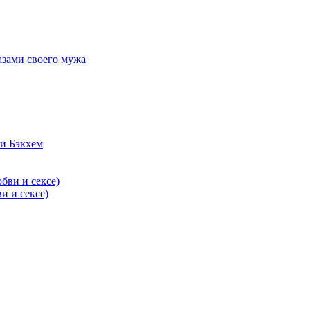
азами своего мужа
и Бэкхем
и и сексе)