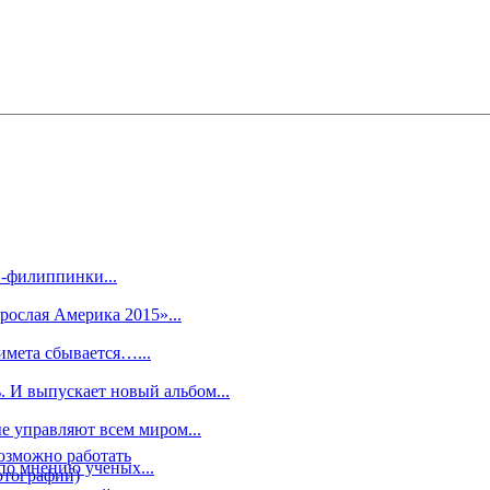
-филиппинки...
рослая Америка 2015»...
имета сбывается…...
. И выпускает новый альбом...
 управляют всем миром...
озможно работать
по мнению ученых...
отографии)