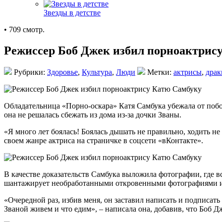
Звезды в детстве
• 709 смотр.
Режиссер Боб Джек избил порноактрис
Рубрики:
Здоровье
,
Культура
,
Люди
Метки:
актрисы
,
драк
Обладательница «Порно-оскара» Катя Самбука убежала от побое
она не решалась сбежать из дома из-за дочки Званы.
«
Я много лет боялась! Боялась дышать не правильно, ходить не 
своем жанре актриса на страничке в соцсети «вКонтакте».
В качестве доказательств Самбука выложила фотографии, где в
шантажирует необработанными откровенными фотографиями из с
«Очередной раз, избив меня, он заставил написать и подписать 
Званой живем и что едим», – написала она, добавив, что Боб Д