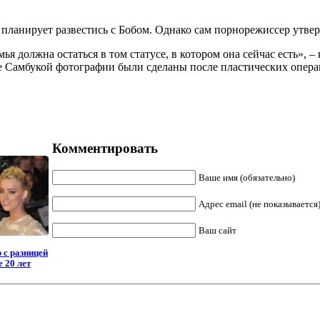
планирует развестись с Бобом. Однако сам порнорежиссер утвержд
мья должна остаться в том статусе, в котором она сейчас есть»,
 Самбукой фотографии были сделаны после пластических операци
Комментировать
Ваше имя (обязательно)
Адрес email (не показывается)
Ваш сайт
 с разницей
е 20 лет