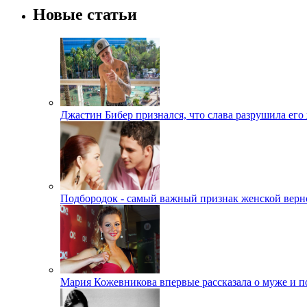
Новые статьи
Джастин Бибер признался, что слава разрушила его
Подбородок - самый важный признак женской верн
Мария Кожевникова впервые рассказала о муже и п