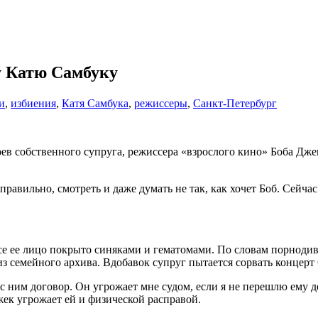
у Катю Самбуку
и
,
избиения
,
Катя Самбука
,
режиссеры
,
Санкт-Петербург
в собственного супруга, режиссера «взрослого кино» Боба Джека
правильно, смотреть и даже думать не так, как хочет Боб. Сейчас
се ее лицо покрыто синяками и гематомами. По словам порнодивы
емейного архива. Вдобавок супруг пытается сорвать концерт Са
с ним договор. Он угрожает мне судом, если я не перешлю ему ден
жек угрожает ей и физической расправой.