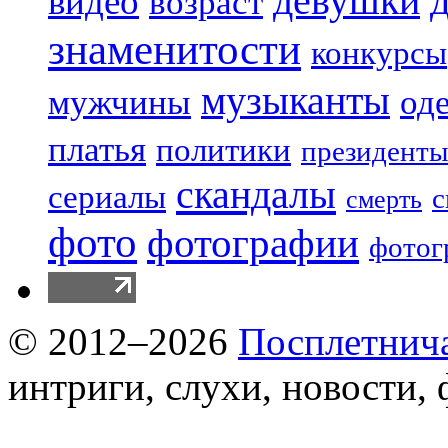
девушки
видео
возраст
знаменитости
конкурсы
музыканты
мужчины
од
платья
политики
президенты
скандалы
сериалы
с
смерть
фото
фотографии
фотог
© 2012–2026
Посплетнич
интриги, слухи, новости,