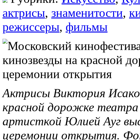
актрисы
,
знаменитости
,
к
режиссеры
,
фильмы
Актрисы Виктория Исаков
красной дорожке театра 
артисткой Юлией Ауг выс
церемонии открытия. Фот