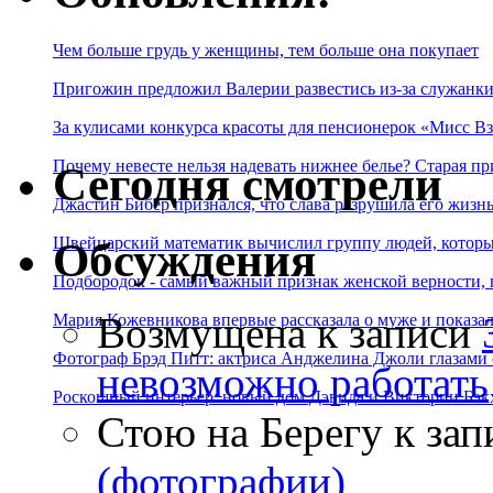
Чем больше грудь у женщины, тем больше она покупает
Пригожин предложил Валерии развестись из-за служанки
За кулисами конкурса красоты для пенсионерок «Мисс Вз
Почему невесте нельзя надевать нижнее белье? Старая пр
Сегодня смотрели
Джастин Бибер признался, что слава разрушила его жизнь
Швейцарский математик вычислил группу людей, которые
Обсуждения
Подбородок - самый важный признак женской верности, 
Возмущена
к записи
Мария Кожевникова впервые рассказала о муже и показала
Фотограф Брэд Питт: актриса Анджелина Джоли глазами с
невозможно работать
Роскошный интерьер: новый дом Дэвида и Виктории Бэк
Стою на Берегу
к зап
(фотографии)