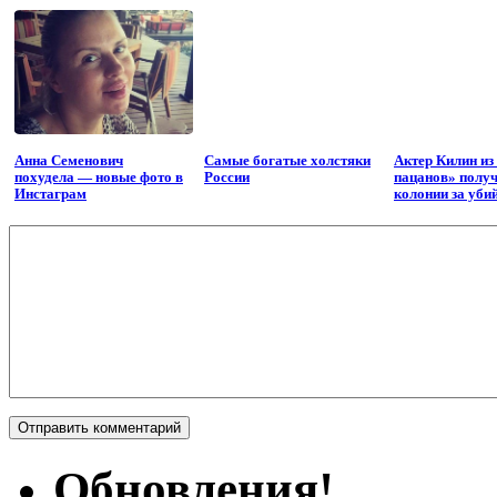
Анна Семенович
Самые богатые холстяки
Актер Килин из
похудела — новые фото в
России
пацанов» получ
Инстаграм
колонии за уби
Обновления!