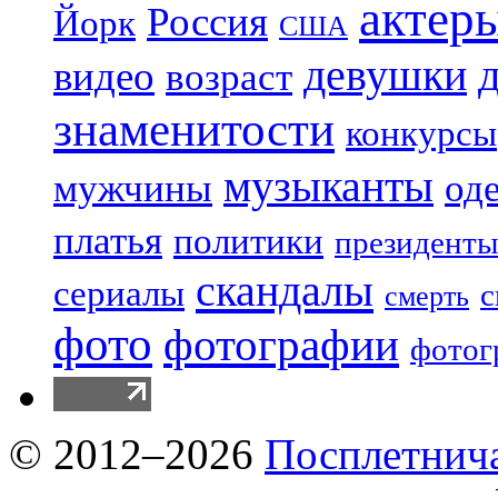
актер
Россия
Йорк
США
девушки
видео
возраст
знаменитости
конкурсы
музыканты
мужчины
од
платья
политики
президенты
скандалы
сериалы
с
смерть
фото
фотографии
фотог
© 2012–2026
Посплетнич