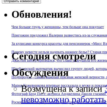
Обновления!
Чем больше грудь у женщины, тем больше она покупает
Пригожин предложил Валерии развестись из-за служанки
За кулисами конкурса красоты для пенсионерок «Мисс Вз
Почему невесте нельзя надевать нижнее белье? Старая пр
Сегодня смотрели
Джастин Бибер признался, что слава разрушила его жизнь
Швейцарский математик вычислил группу людей, которые
Обсуждения
Подбородок - самый важный признак женской верности, 
Возмущена
к записи
Мария Кожевникова впервые рассказала о муже и показала
Фотограф Брэд Питт: актриса Анджелина Джоли глазами с
невозможно работать
Роскошный интерьер: новый дом Дэвида и Виктории Бэк