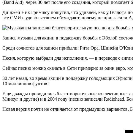
(Band Aid), через 30 лет после его создания, который помогает
Ди-джей Ник Гримшоу пошутил, что удивлен, как у Гелдофа пол
все СМИ с удовольствием обсуждают, почему не пригласили Ад
Запись музыки для акции в поддержку борьбы с Эболой состоял
Среди солистов для записи прибыли: Рита Ора, Шинейд О'Конн
Песня, которую выбрали для исполнения, — в переводе с англ
Сейчас песню можно скачать в Сети примерно за один евро, ко
30 лет назад, во время акции в поддержку голодающих Эфиопи
10 миллионов фунтов!
Еще дважды проводились благотворительные коллективные за
Миноуг и другие) и в 2004 году (песню записали Radiohead, Б
Новая версия почти не отличается от предыдущих вариантов, Б