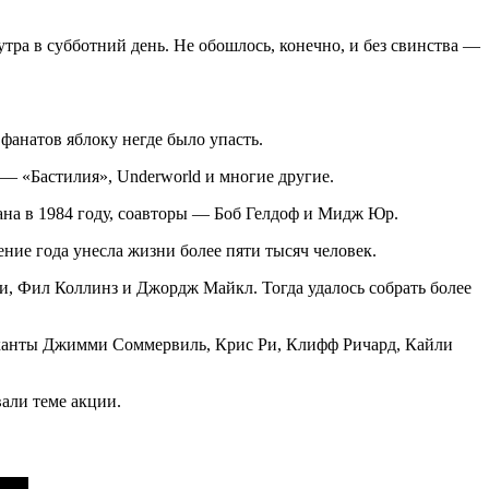
тра в субботний день. Не обошлось, конечно, и без свинства —
фанатов яблоку негде было упасть.
— «Бастилия», Underworld и многие другие.
ана в 1984 году, соавторы — Боб Гелдоф и Мидж Юр.
ение года унесла жизни более пяти тысяч человек.
и, Фил Коллинз и Джордж Майкл. Тогда удалось собрать более
ыканты Джимми Соммервиль, Крис Ри, Клифф Ричард, Кайли
али теме акции.