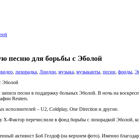
тей
ю песню для борьбы с Эболой
,
видео
,
лихорадка
,
Лондон
,
музыка
,
музыканты
,
песни
,
фонды
,
Э
 записи песни в поддержку больных Эболой. В ночь на воскресе
афии Reuters.
 исполнителей – U2, Coldplay, One Direction и другие.
оу X-Фактор перечислили в фонд борьбы с лихорадкой Эболой, ко
енный активист Боб Гелдоф (на верхнем фото). Именно благода