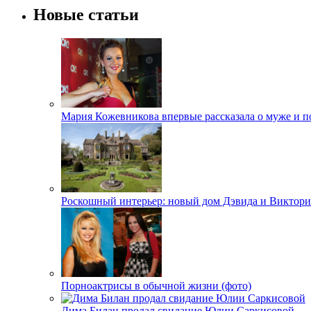
Новые статьи
Мария Кожевникова впервые рассказала о муже и п
Роскошный интерьер: новый дом Дэвида и Виктори
Порноактрисы в обычной жизни (фото)
Дима Билан продал свидание Юлии Саркисовой