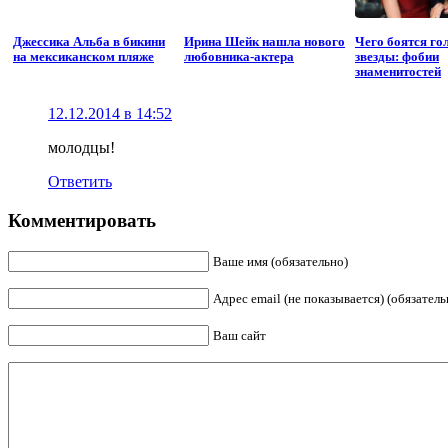
Джессика Альба в бикини
Ирина Шейк нашла нового
Чего боятся го
на мексиканском пляже
любовника-актера
звезды: фобии
знаменитостей
12.12.2014 в 14:52
молодцы!
Ответить
Комментировать
Ваше имя (обязательно)
Адрес email (не показывается) (обязатель
Ваш сайт