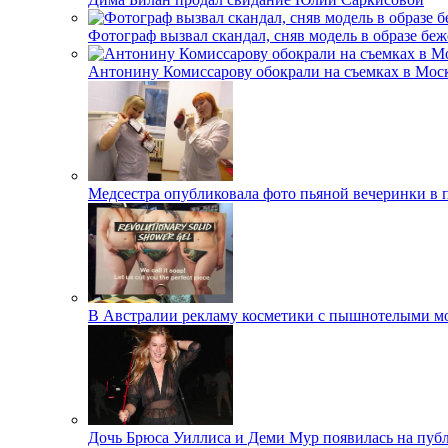
Фотограф вызвал скандал, сняв модель в образе бе
Антонину Комиссарову обокрали на съемках в Мос
Медсестра опубликовала фото пьяной вечеринки в 
В Австралии рекламу косметики с пышнотелыми м
Дочь Брюса Уиллиса и Деми Мур появилась на публ