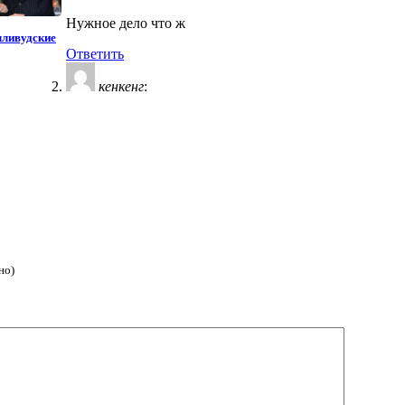
Нужное дело что ж
лливудские
Ответить
кенкенг
:
но)