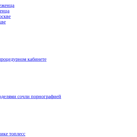
женца
кве
процедурном кабинете
оделями сочли порнографией
ике топлесс