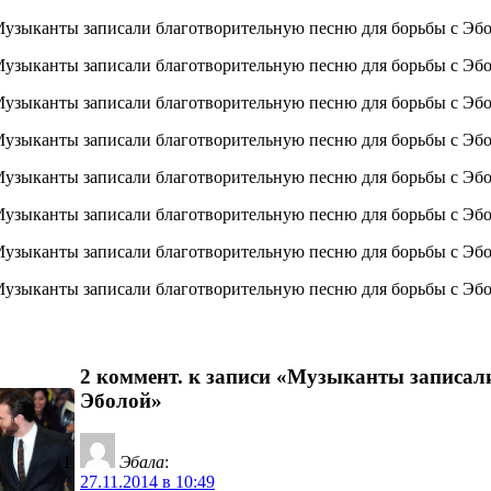
2 коммент. к записи «Музыканты записал
Эболой»
Эбала
:
27.11.2014 в 10:49