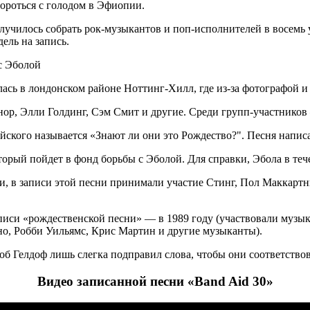
 бороться с голодом в Эфиопии.
училось собрать рок-музыкантов и поп-исполнителей в восемь у
ель на запись.
ась в лондонском районе Ноттинг-Хилл, где из-за фотографой и 
ор, Элли Голдинг, Сэм Смит и другие. Среди групп-участников 
ийского называется «Знают ли они это Рождество?". Песня напис
торый пойдет в фонд борьбы с Эболой. Для справки, Эбола в теч
и, в записи этой песни принимали участие Стинг, Пол Маккартн
писи «рождественской песни» — в 1989 году (участвовали муз
оно, Робби Уильямс, Крис Мартин и другие музыканты).
об Гелдоф лишь слегка подправил слова, чтобы они соответствов
Видео записанной песни «Band Aid 30»