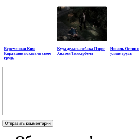
Беременная Ким
Куда делась собака Пэрис
Николь Остин п
Кардашян показала свою
Хилтон Тинкербелл
улице грудь
грудь