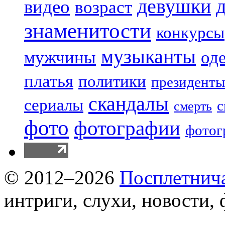
девушки
видео
возраст
знаменитости
конкурсы
музыканты
мужчины
од
платья
политики
президенты
скандалы
сериалы
с
смерть
фото
фотографии
фотог
© 2012–2026
Посплетнич
интриги, слухи, новости,