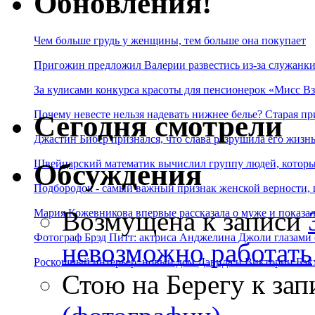
Обновления!
Чем больше грудь у женщины, тем больше она покупает
Пригожин предложил Валерии развестись из-за служанки
За кулисами конкурса красоты для пенсионерок «Мисс Вз
Почему невесте нельзя надевать нижнее белье? Старая пр
Сегодня смотрели
Джастин Бибер признался, что слава разрушила его жизнь
Швейцарский математик вычислил группу людей, которые
Обсуждения
Подбородок - самый важный признак женской верности, 
Возмущена
к записи
Мария Кожевникова впервые рассказала о муже и показала
Фотограф Брэд Питт: актриса Анджелина Джоли глазами с
невозможно работать
Роскошный интерьер: новый дом Дэвида и Виктории Бэк
Стою на Берегу
к зап