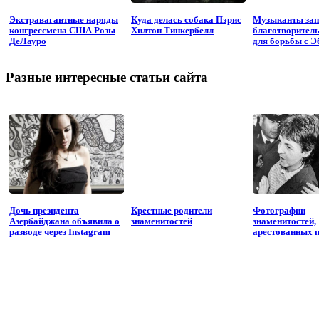
Экстравагантные наряды
Куда делась собака Пэрис
Музыканты зап
конгрессмена США Розы
Хилтон Тинкербелл
благотворител
ДеЛауро
для борьбы с Э
Разные интересные статьи сайта
Дочь президента
Крестные родители
Фотографии
Азербайджана объявила о
знаменитостей
знаменитостей,
разводе через Instagram
арестованных 