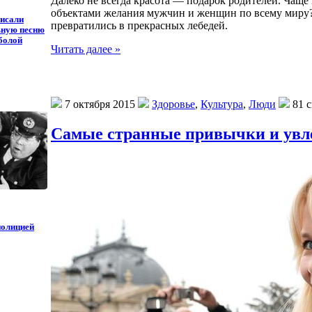
Далеко не всегда красота — подарок родителей. Чаще в
объектами желания мужчин и женщин по всему миру? П
исали
превратились в прекрасных лебедей.
ьную песню
болой
Читать далее »
7 октября 2015
Здоровье
,
Культура
,
Люди
81 с
Самые странные привычки и увл
полицией