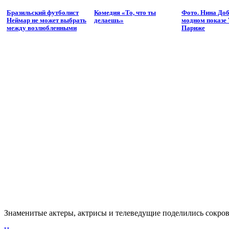
Бразильский футболист
Комедия «То, что ты
Фото. Нина Доб
Неймар не может выбрать
делаешь»
модном показе 
между возлюбленными
Париже
Знаменитые актеры, актрисы и телеведущие поделились сокров