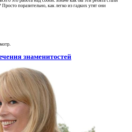
сего это работа над собой. Иначе как бы эти ребята стали
росто поразительно, как легко из гадких утят они
мотр.
ечения знаменитостей