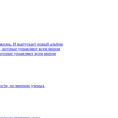
 жизнь. И выпускает новый альбом
которые управляют всем миром
ости, по мнению ученых
оказала старшего сына