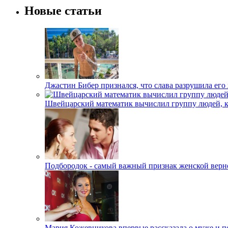
Новые статьи
Джастин Бибер признался, что слава разрушила его
Швейцарский математик вычислил группу людей, 
Подбородок - самый важный признак женской верн
Мария Кожевникова впервые рассказала о муже и п