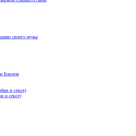
азами своего мужа
и Бэкхем
и и сексе)