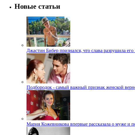
Новые статьи
Джастин Бибер признался, что слава разрушила его
Подбородок - самый важный признак женской верн
Мария Кожевникова впервые рассказала о муже и п