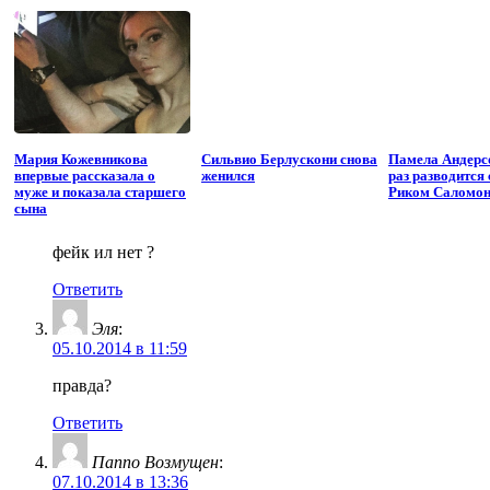
Мария Кожевникова
Сильвио Берлускони снова
Памела Андерс
впервые рассказала о
женился
раз разводится
муже и показала старшего
Риком Саломо
сына
фейк ил нет ?
Ответить
Эля
:
05.10.2014 в 11:59
правда?
Ответить
Паппо Возмущен
:
07.10.2014 в 13:36