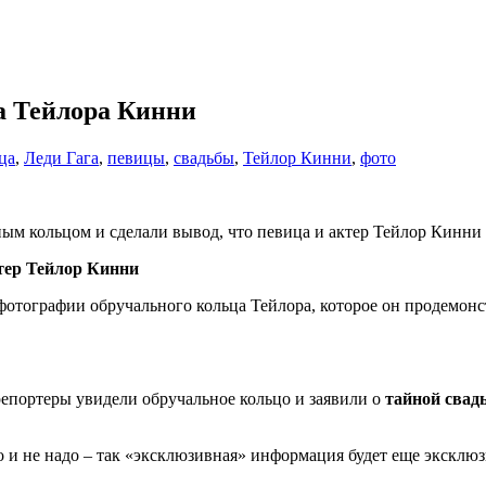
а Тейлора Кинни
ца
,
Леди Гага
,
певицы
,
свадьбы
,
Тейлор Кинни
,
фото
м кольцом и сделали вывод, что певица и актер Тейлор Кинни
ктер Тейлор Кинни
тографии обручального кольца Тейлора, которое он продемонстр
репортеры увидели обручальное кольцо и заявили о
тайной свад
о и не надо – так «эксклюзивная» информация будет еще эксклюз