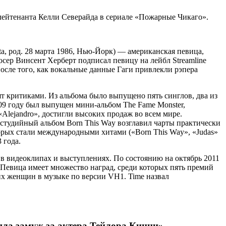
и лейтенанта Келли Северайда в сериале «Пожарные Чикаго».
tta, род. 28 марта 1986, Нью-Йорк) — американская певица,
дюсер Винсент Херберт подписал певицу на лейбл Streamline
о после того, как вокальные данные Гаги привлекли рэпера
 критиками. Из альбома было выпущено пять синглов, два из
009 году был выпущен мини-альбом The Fame Monster,
lejandro», достигли высоких продаж во всем мире.
 студийный альбом Born This Way возглавил чарты практически
торых стали международными хитами («Born This Way», «Judas»
 года.
 в видеоклипах и выступлениях. По состоянию на октябрь 2011
 Певица имеет множество наград, среди которых пять премий
их женщин в музыке по версии VH1. Time назвал
шла замуж за актера Тейлора Кинни»