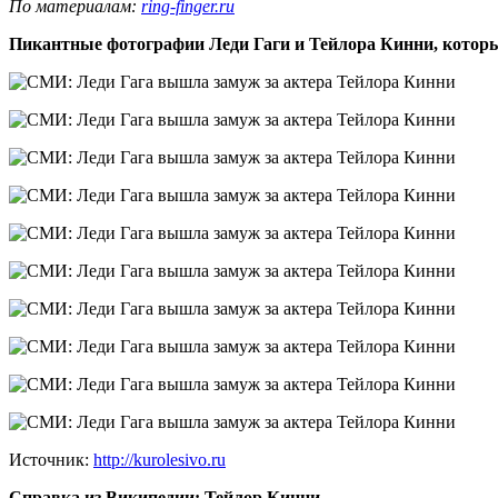
По материалам:
ring-finger.ru
Пикантные фотографии Леди Гаги и Тейлора Кинни, которы
Источник:
http://kurolesivo.ru
Справка из Википедии: Тейлор Кинни