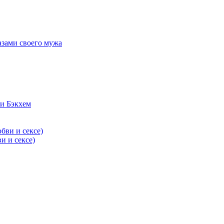
азами своего мужа
и Бэкхем
и и сексе)