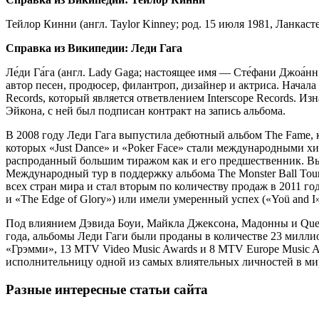
Тейлор Кинни (англ. Taylor Kinney; род. 15 июля 1981, Ланка
Справка из Википедии: Леди Гага
Ле́ди Га́га (англ. Lady Gaga; настоящее имя — Сте́фани Джоа́н
автор песен, продюсер, филантроп, дизайнер и актриса. Начала
Records, который является ответвлением Interscope Records. Из
Эйкона, с ней был подписан контракт на запись альбома.
В 2008 году Леди Гага выпустила дебютный альбом The Fame, 
которых «Just Dance» и «Poker Face» стали международными х
распроданный большим тиражом как и его предшественник. Вып
Международный тур в поддержку альбома The Monster Ball Tou
всех стран мира и стал вторым по количеству продаж в 2011 г
и «The Edge of Glory») или имели умеренный успех («Yoü and I
Под влиянием Дэвида Боуи, Майкла Джексона, Мадонны и Queen
года, альбомы Леди Гаги были проданы в количестве 23 милли
«Грэмми», 13 MTV Video Music Awards и 8 MTV Europe Music Aw
исполнительницу одной из самых влиятельных личностей в мир
Разные интересные статьи сайта