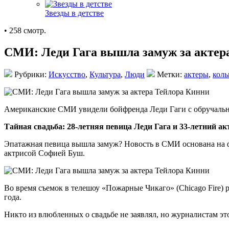
Звезды в детстве
• 258 смотр.
СМИ: Леди Гага вышла замуж за актер
Рубрики:
Искусство
,
Культура
,
Люди
Метки:
актеры
,
коль
Американские СМИ увидели бойфренда Леди Гаги с обручальны
Тайная свадьба: 28-летняя певица Леди Гага и 33-летний а
Эпатажная певица вышла замуж? Новость в СМИ основана на фо
актрисой Софией Буш.
Во время съемок в телешоу «Пожарные Чикаго» (Chicago Fire) 
года.
Никто из влюбленных о свадьбе не заявлял, но журналистам эт