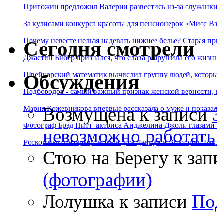
Пригожин предложил Валерии развестись из-за служанки
За кулисами конкурса красоты для пенсионерок «Мисс Вз
Почему невесте нельзя надевать нижнее белье? Старая пр
Сегодня смотрели
Джастин Бибер признался, что слава разрушила его жизнь
Швейцарский математик вычислил группу людей, которые
Обсуждения
Подбородок - самый важный признак женской верности, 
Возмущена
к записи
Мария Кожевникова впервые рассказала о муже и показала
Фотограф Брэд Питт: актриса Анджелина Джоли глазами с
невозможно работать
Роскошный интерьер: новый дом Дэвида и Виктории Бэк
Стою на Берегу
к зап
(фотографии)
Лолушка
к записи
По