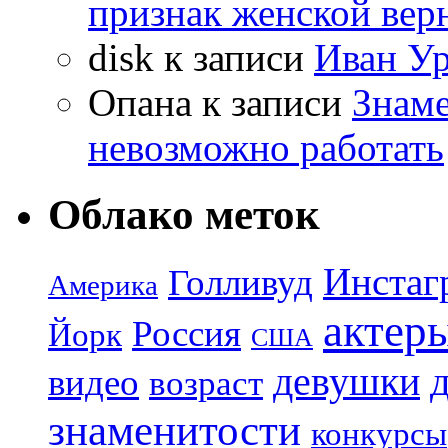
признак женской вер
disk
к записи
Иван Ур
Опана
к записи
Знаме
невозможно работать
Облако меток
Инстаг
Голливуд
Америка
актер
Россия
Йорк
США
девушки
видео
возраст
знаменитости
конкурсы