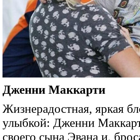
Дженни Маккарти
Жизнерадостная, яркая бл
улыбкой: Дженни Маккарт
своего сына Эвана и, брос