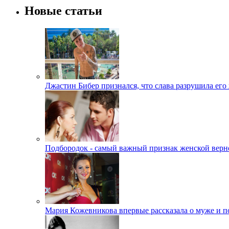
Новые статьи
Джастин Бибер признался, что слава разрушила его
Подбородок - самый важный признак женской верн
Мария Кожевникова впервые рассказала о муже и п