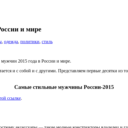
оссии и мире
ы
,
одежда
,
политики
,
стиль
мужчин 2015 года в России и мире.
тается и с собой и с другими. Представляем первые десятки из т
Самые стильные мужчины России-2015
той ссылке
.
 костюму аксессуары — такие модные конструкторы владелец и г