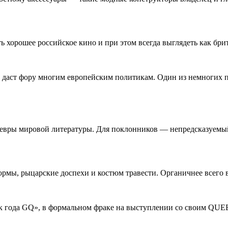
ь хорошее российское кино и при этом всегда выглядеть как бр
в даст фору многим европейским политикам. Один из немногих п
евры мировой литературы. Для поклонников — непредсказуемый
рмы, рыцарские доспехи и костюм травести. Органичнее всего в
к года GQ», в формальном фраке на выступлении со своим QUEE