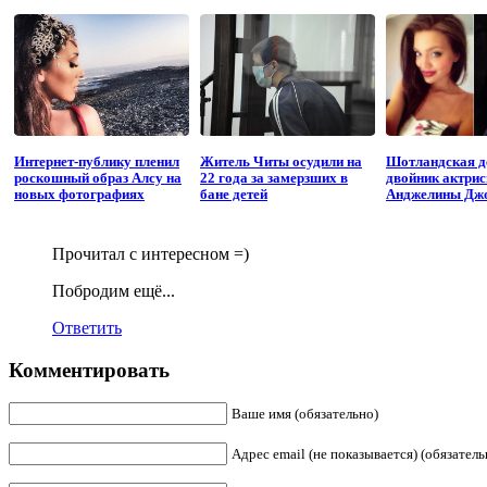
Интернет-публику пленил
Житель Читы осудили на
Шотландская 
роскошный образ Алсу на
22 года за замерзших в
двойник актри
новых фотографиях
бане детей
Анджелины Дж
Прочитал с интересном =)
Побродим ещё...
Ответить
Комментировать
Ваше имя (обязательно)
Адрес email (не показывается) (обязатель