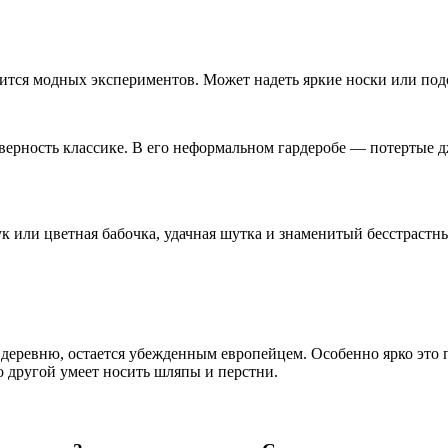
оится модных экспериментов. Может надеть яркие носки или по
т верность классике. В его неформальном гардеробе — потерты
тук или цветная бабочка, удачная шутка и знаменитый бесстрас
деревню, остается убежденным европейцем. Особенно ярко это п
о другой умеет носить шляпы и перстни.