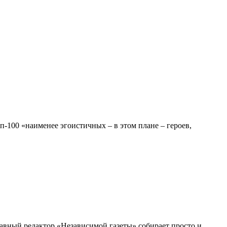
оп-100 «наименее эгоистичных – в этом плане – героев,
лавный редактор «Независимой газеты» собирает просто и