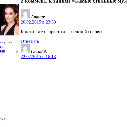
2 коммент. к записи «Самые стильные муж
Антар
:
20.02.2015 в 23:38
Как это все непросто для женской головы.
Ответить
девушка
сы
оли
Geradot
:
22.02.2015 в 16:13
но)