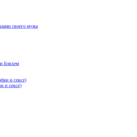
азами своего мужа
и Бэкхем
и и сексе)