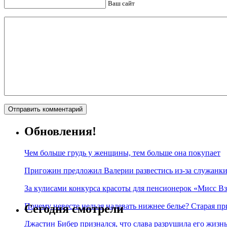
Ваш сайт
Обновления!
Чем больше грудь у женщины, тем больше она покупает
Пригожин предложил Валерии развестись из-за служанки
За кулисами конкурса красоты для пенсионерок «Мисс Вз
Почему невесте нельзя надевать нижнее белье? Старая пр
Сегодня смотрели
Джастин Бибер признался, что слава разрушила его жизнь