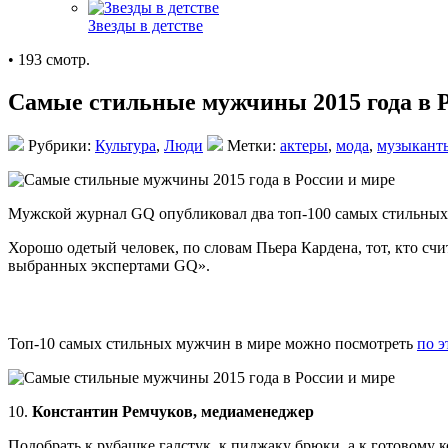
Звезды в детстве
• 193 смотр.
Самые стильные мужчины 2015 года в Р
Рубрики:
Культура
,
Люди
Метки:
актеры
,
мода
,
музыкант
Мужской журнал GQ опубликовал два топ-100 самых стильных 
Хорошо одетый человек, по словам Пьера Кардена, тот, кто счи
выбранных экспертами GQ».
Топ-10 самых стильных мужчин в мире можно посмотреть
по э
10.
Константин Ремчуков, медиаменеджер
Подобрать к рубашке галстук, к пиджаку брюки, а к готовому