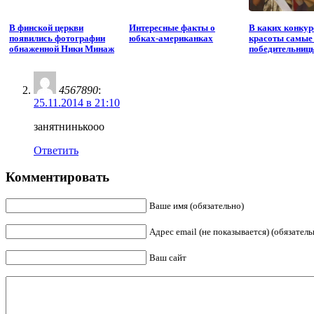
В финской церкви
Интересные факты о
В каких конкур
появились фотографии
юбках-американках
красоты самые
обнаженной Ники Минаж
победительниц
4567890
:
25.11.2014 в 21:10
занятнинькооо
Ответить
Комментировать
Ваше имя (обязательно)
Адрес email (не показывается) (обязатель
Ваш сайт