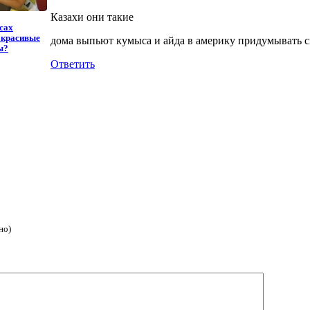
Казахи они такие
сах
 красивые
дома выпьют кумыса и айда в америку придумывать сп
ы?
Ответить
но)