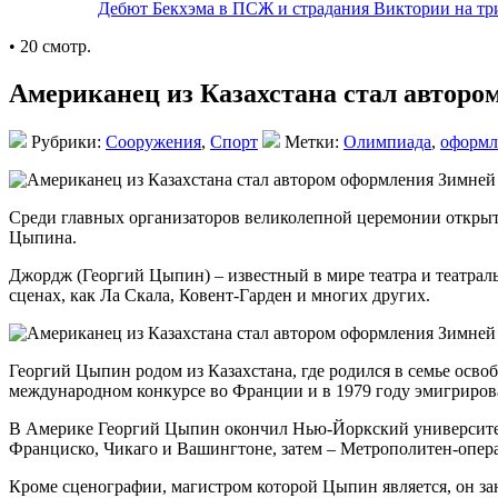
Дебют Бекхэма в ПСЖ и страдания Виктории на тр
• 20 смотр.
Американец из Казахстана стал автор
Рубрики:
Сооружения
,
Спорт
Метки:
Олимпиада
,
оформл
Среди главных организаторов великолепной церемонии откры
Цыпина.
Джордж (Георгий Цыпин) – известный в мире театра и театрал
сценах, как Ла Скала, Ковент-Гарден и многих других.
Георгий Цыпин родом из Казахстана, где родился в семье осв
международном конкурсе во Франции и в 1979 году эмигрир
В Америке Георгий Цыпин окончил Нью-Йоркский университет,
Франциско, Чикаго и Вашингтоне, затем – Метрополитен-опера
Кроме сценографии, магистром которой Цыпин является, он за