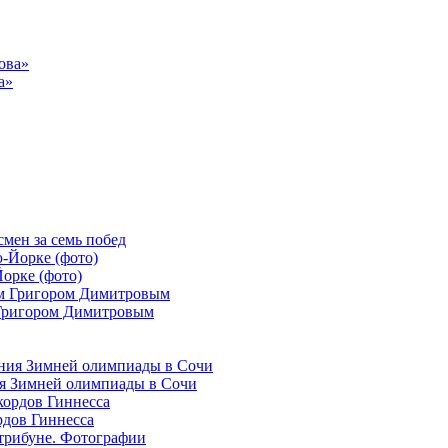
а»
смен за семь побед
орке (фото)
 Григором Димитровым
ия Зимней олимпиады в Сочи
рдов Гиннесса