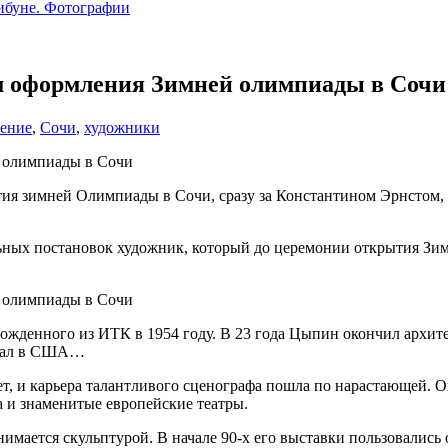
ибуне. Фотографии
ом оформления Зимней олимпиады в Сочи
ение
,
Сочи
,
художники
тия зимней Олимпиады в Сочи, сразу за Константином Эрнстом
ьных постановок художник, который до церемонии открытия Зим
обожденного из ИТК в 1954 году. В 23 года Цыпин окончил архи
овал в США…
 и карьера талантливого сценографа пошла по нарастающей. Он
 и знаменитые европейские театры.
нимается скульптурой. В начале 90-х его выставки пользовалис