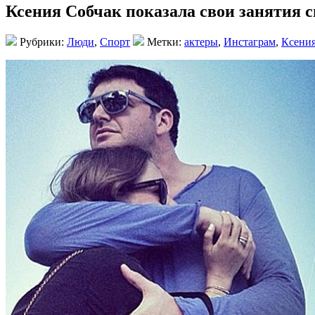
Ксения Собчак показала свои занятия 
Рубрики:
Люди
,
Спорт
Метки:
актеры
,
Инстаграм
,
Ксения