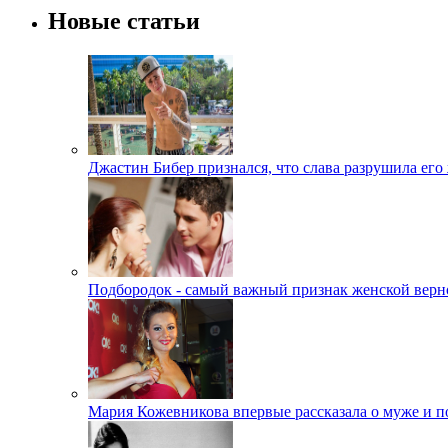
Новые статьи
Джастин Бибер признался, что слава разрушила его
Подбородок - самый важный признак женской верн
Мария Кожевникова впервые рассказала о муже и п