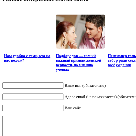
Нам удобно с теми, кто на
Подбородок — самый
Пенсионер гол
нас похож?
важный признак женской
забор ради сек
верности, по мнению
возбуждения
ученых
Ваше имя (обязательно)
Адрес email (не показывается) (обязатель
Ваш сайт