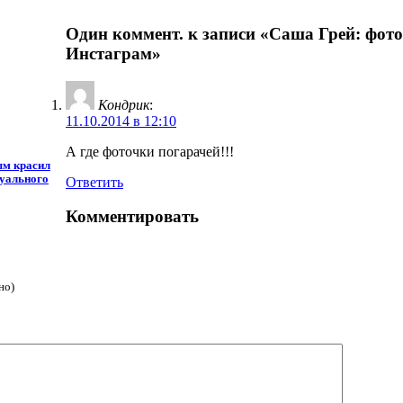
Один коммент. к записи «Саша Грей: фот
Инстаграм»
Кондрик
:
11.10.2014 в 12:10
А где фоточки погарачей!!!
ым красил
суального
Ответить
Комментировать
но)