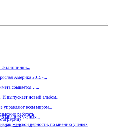
-филиппинки...
рослая Америка 2015»...
имета сбывается…...
. И выпускает новый альбом...
 управляют всем миром...
озможно работать
по мнению ученых...
отографии)
знак женской верности, по мнению ученых
 старшего сына...