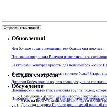
Обновления!
Чем больше грудь у женщины, тем больше она покупает
Пригожин предложил Валерии развестись из-за служанки
За кулисами конкурса красоты для пенсионерок «Мисс Вз
Почему невесте нельзя надевать нижнее белье? Старая пр
Сегодня смотрели
Джастин Бибер признался, что слава разрушила его жизнь
Обсуждения
Швейцарский математик вычислил группу людей, которые
Возмущена
к записи
Знаменитости, с которыми нев
Подбородок - самый важный признак женской верности, 
Стою на Берегу
к записи
Девушки идут в отрыв! (ф
Лолушка
к записи
Подбородок — самый важный при
Мария Кожевникова впервые рассказала о муже и показала