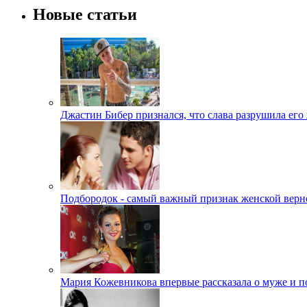
Новые статьи
Джастин Бибер признался, что слава разрушила его
Подбородок - самый важный признак женской верн
Мария Кожевникова впервые рассказала о муже и п