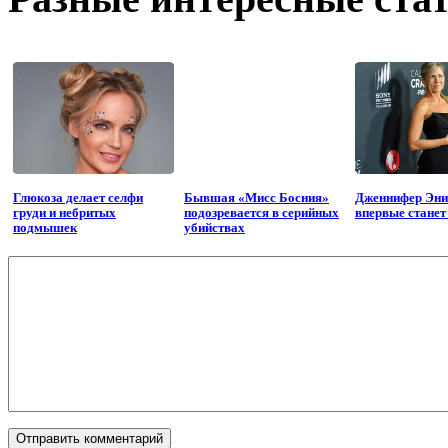
Глюкоза делает селфи
Бывшая «Мисс Босния»
Дженнифер Эни
груди и небритых
подозревается в серийных
впервые стане
подмышек
убийствах