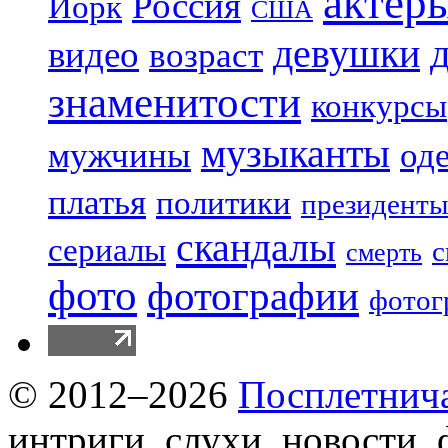
актер
Россия
Йорк
США
девушки
видео
возраст
знаменитости
конкурсы
музыканты
мужчины
од
платья
политики
президенты
скандалы
сериалы
с
смерть
фото
фотографии
фотог
© 2012–2026
Посплетнич
интриги, слухи, новости,