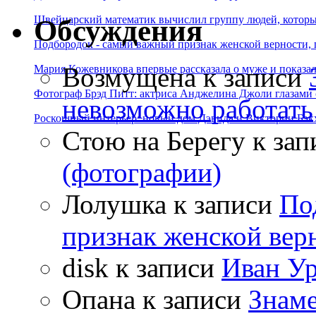
Швейцарский математик вычислил группу людей, которые
Обсуждения
Подбородок - самый важный признак женской верности, 
Возмущена
к записи
Мария Кожевникова впервые рассказала о муже и показала
Фотограф Брэд Питт: актриса Анджелина Джоли глазами с
невозможно работать
Роскошный интерьер: новый дом Дэвида и Виктории Бэк
Стою на Берегу
к зап
(фотографии)
Лолушка
к записи
По
признак женской вер
disk
к записи
Иван Ур
Опана
к записи
Знаме