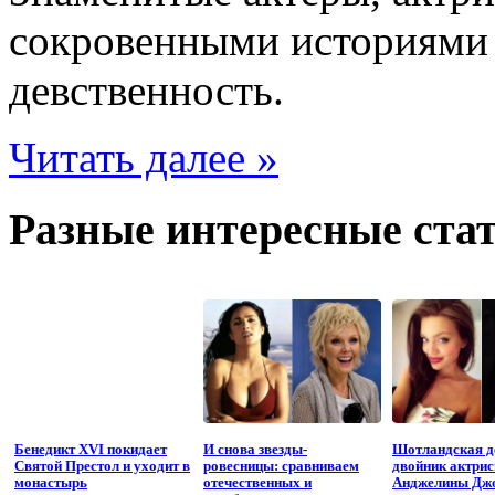
сокровенными историями о
девственность.
Читать далее »
Разные интересные стат
Бенедикт XVI покидает
И снова звезды-
Шотландская 
Святой Престол и уходит в
ровесницы: сравниваем
двойник актри
монастырь
отечественных и
Анджелины Дж