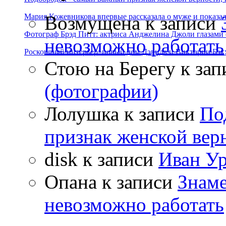
Возмущена
к записи
Мария Кожевникова впервые рассказала о муже и показала
Фотограф Брэд Питт: актриса Анджелина Джоли глазами с
невозможно работать
Роскошный интерьер: новый дом Дэвида и Виктории Бэк
Стою на Берегу
к зап
(фотографии)
Лолушка
к записи
По
признак женской вер
disk
к записи
Иван Ур
Опана
к записи
Знаме
невозможно работать