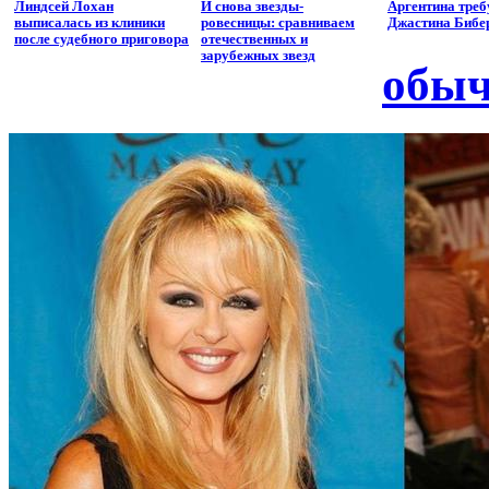
Линдсей Лохан
И снова звезды-
Аргентина треб
выписалась из клиники
ровесницы: сравниваем
Джастина Бибе
после судебного приговора
отечественных и
зарубежных звезд
обыч