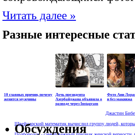
Читать далее »
Разные интересные стат
10 главных причин, почему
Дочь президента
Фото Ани Лорак
женятся мужчины
Азербайджана объявила о
и без макияжа
разводе через Instagram
Джастин Бибер
Швейцарский математик вычислил группу людей, которые
Обсуждения
Подбородок - самый важный признак женской верности, 