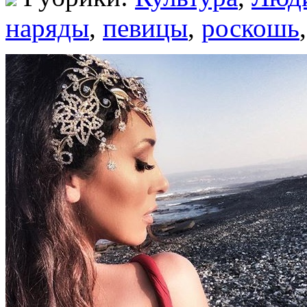
наряды
,
певицы
,
роскошь