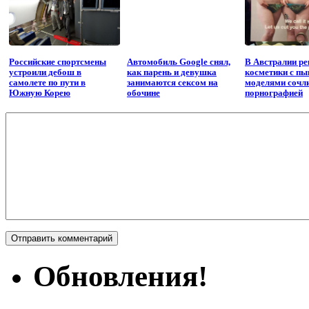
Российские спортсмены
Автомобиль Google снял,
В Австралии р
устроили дебош в
как парень и девушка
косметики с п
самолете по пути в
занимаются сексом на
моделями сочл
Южную Корею
обочине
порнографией
Обновления!