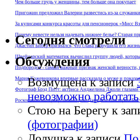
Чем больше грудь у женщины, тем больше она покупает
Пригожин предложил Валерии развестись из-за служанки
За кулисами конкурса красоты для пенсионерок «Мисс Вз
Почему невесте нельзя надевать нижнее белье? Старая пр
Сегодня смотрели
Джастин Бибер признался, что слава разрушила его жизнь
Швейцарский математик вычислил группу людей, которые
Обсуждения
Подбородок - самый важный признак женской верности, 
Возмущена
к записи
Мария Кожевникова впервые рассказала о муже и показала
Фотограф Брэд Питт: актриса Анджелина Джоли глазами с
невозможно работать
Роскошный интерьер: новый дом Дэвида и Виктории Бэк
Стою на Берегу
к зап
(фотографии)
Лолушка
к записи
По