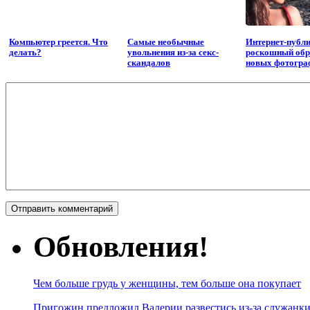
Компьютер греется. Что
Самые необычные
Интернет-публи
делать?
увольнения из-за секс-
роскошный обр
скандалов
новых фотогра
Обновления!
Чем больше грудь у женщины, тем больше она покупает
Пригожин предложил Валерии развестись из-за служанки