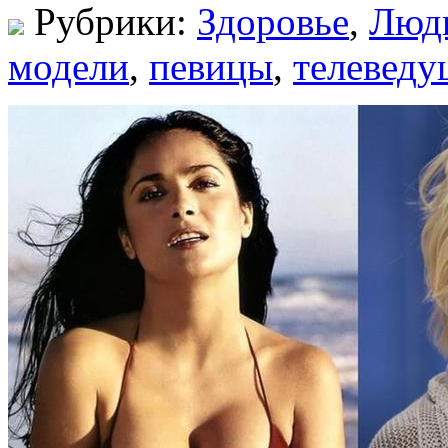
Рубрики:
Здоровье
,
Люд
модели
,
певицы
,
телеведу