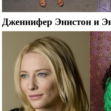
Дженнифер Энистон и Эв