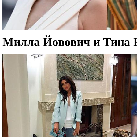
Милла Йовович и Тина К