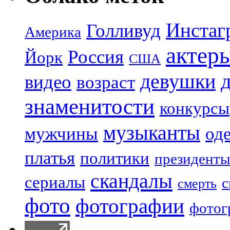
Инстаг
Голливуд
Америка
актер
Россия
Йорк
США
девушки
видео
возраст
знаменитости
конкурсы
музыканты
мужчины
од
платья
политики
президенты
скандалы
сериалы
с
смерть
фото
фотографии
фотог