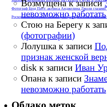
Возмущена
к записи
Мария Кожевникова впервые рассказала о муже и показала
Фотограф Брэд Питт: актриса Анджелина Джоли глазами с
невозможно работать
Роскошный интерьер: новый дом Дэвида и Виктории Бэк
Стою на Берегу
к зап
(фотографии)
Лолушка
к записи
По
признак женской вер
disk
к записи
Иван Ур
Опана
к записи
Знаме
невозможно работать
Облако меток