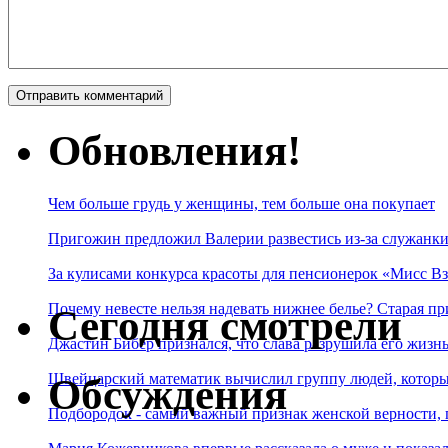
Обновления!
Чем больше грудь у женщины, тем больше она покупает
Пригожин предложил Валерии развестись из-за служанки
За кулисами конкурса красоты для пенсионерок «Мисс Вз
Почему невесте нельзя надевать нижнее белье? Старая пр
Сегодня смотрели
Джастин Бибер признался, что слава разрушила его жизнь
Швейцарский математик вычислил группу людей, которые
Обсуждения
Подбородок - самый важный признак женской верности, 