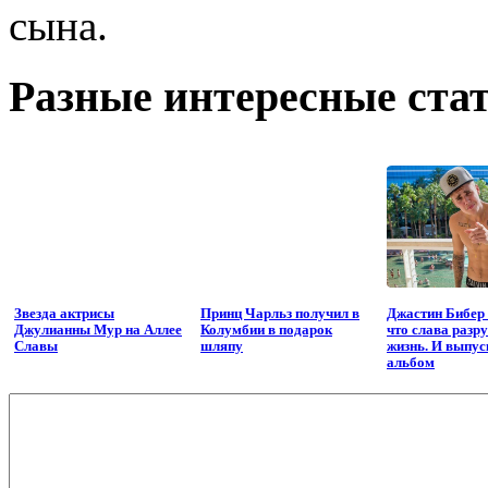
сына.
Разные интересные стат
Звезда актрисы
Принц Чарльз получил в
Джастин Бибер 
Джулианны Мур на Аллее
Колумбии в подарок
что слава разр
Славы
шляпу
жизнь. И выпус
альбом