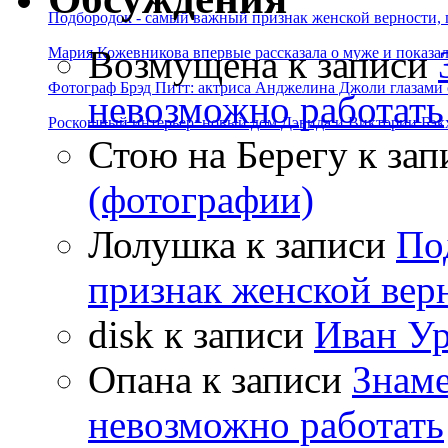
Подбородок - самый важный признак женской верности, 
Возмущена
к записи
Мария Кожевникова впервые рассказала о муже и показала
Фотограф Брэд Питт: актриса Анджелина Джоли глазами с
невозможно работать
Роскошный интерьер: новый дом Дэвида и Виктории Бэк
Стою на Берегу
к зап
(фотографии)
Лолушка
к записи
По
признак женской вер
disk
к записи
Иван Ур
Опана
к записи
Знаме
невозможно работать