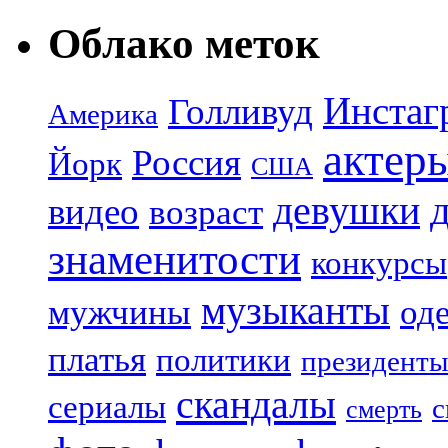
Облако меток
Инстаг
Голливуд
Америка
актер
Россия
Йорк
США
девушки
видео
возраст
знаменитости
конкурсы
музыканты
мужчины
од
платья
политики
президенты
скандалы
сериалы
с
смерть