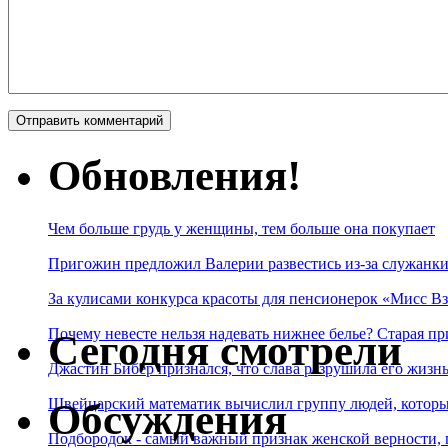
Обновления!
Чем больше грудь у женщины, тем больше она покупает
Пригожин предложил Валерии развестись из-за служанки
За кулисами конкурса красоты для пенсионерок «Мисс Вз
Почему невесте нельзя надевать нижнее белье? Старая пр
Сегодня смотрели
Джастин Бибер признался, что слава разрушила его жизнь
Швейцарский математик вычислил группу людей, которые
Обсуждения
Подбородок - самый важный признак женской верности, 