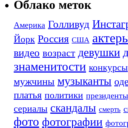
Облако меток
Инстаг
Голливуд
Америка
актер
Россия
Йорк
США
девушки
видео
возраст
знаменитости
конкурсы
музыканты
мужчины
од
платья
политики
президенты
скандалы
сериалы
с
смерть
фото
фотографии
фотог