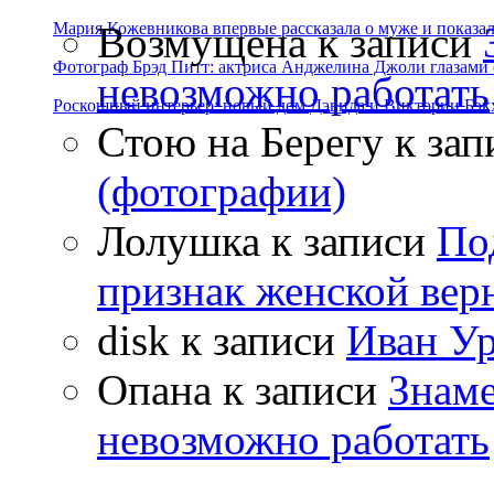
Возмущена
к записи
Мария Кожевникова впервые рассказала о муже и показала
Фотограф Брэд Питт: актриса Анджелина Джоли глазами с
невозможно работать
Роскошный интерьер: новый дом Дэвида и Виктории Бэк
Стою на Берегу
к зап
(фотографии)
Лолушка
к записи
По
признак женской вер
disk
к записи
Иван Ур
Опана
к записи
Знаме
невозможно работать