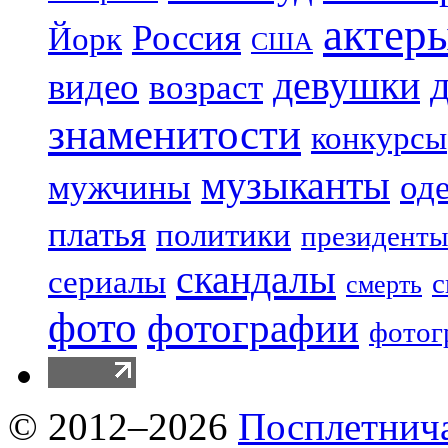
актер
Россия
Йорк
США
девушки
видео
возраст
знаменитости
конкурсы
музыканты
мужчины
од
платья
политики
президенты
скандалы
сериалы
с
смерть
фото
фотографии
фотог
© 2012–2026
Посплетнич