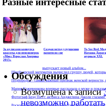
Разные интересные стат
За кулисами конкурса
Создан метод улучшения
To See Red. Мо
красоты для пенсионерок
памяти во сне
Наташа Дарага
«Мисс Взрослая Америка
журнале XXL
2015»
выпускает новый альбом...
Швейцарский математик вычислил группу людей, которые
Обсуждения
Подбородок - самый важный признак женской верности, 
Возмущена
к записи
Мария Кожевникова впервые рассказала о муже и показала
Фотограф Брэд Питт: актриса Анджелина Джоли глазами с
невозможно работать
Роскошный интерьер: новый дом Дэвида и Виктории Бэк