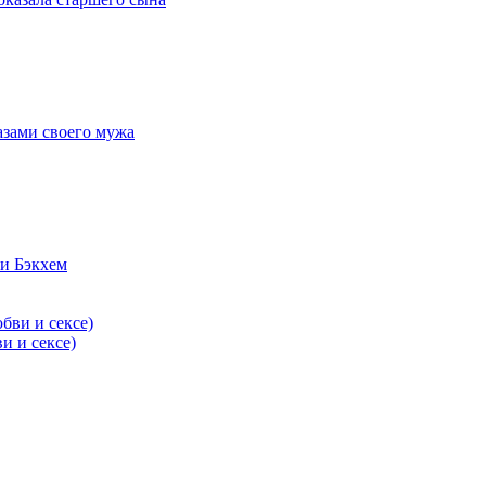
азами своего мужа
и Бэкхем
и и сексе)