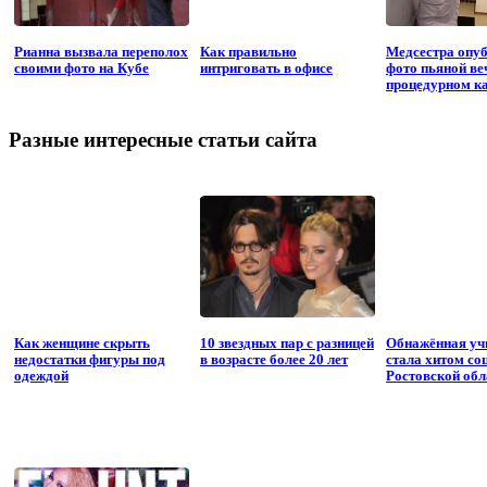
Рианна вызвала переполох
Как правильно
Медсестра опу
своими фото на Кубе
интриговать в офисе
фото пьяной ве
процедурном к
Разные интересные статьи сайта
Как женщине скрыть
10 звездных пар с разницей
Обнажённая уч
недостатки фигуры под
в возрасте более 20 лет
стала хитом соц
одеждой
Ростовской обл