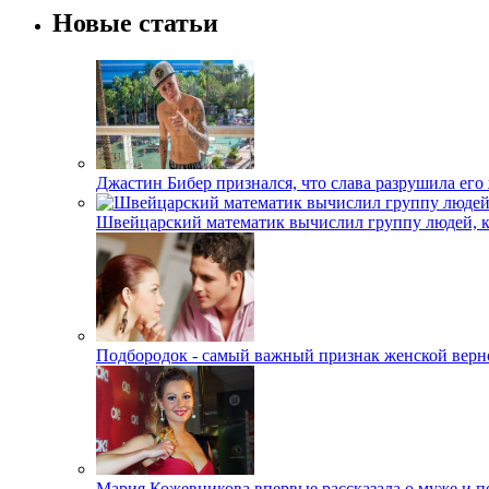
Новые статьи
Джастин Бибер признался, что слава разрушила его
Швейцарский математик вычислил группу людей, 
Подбородок - самый важный признак женской верн
Мария Кожевникова впервые рассказала о муже и п