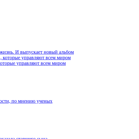
 жизнь. И выпускает новый альбом
которые управляют всем миром
ости, по мнению ученых
оказала старшего сына