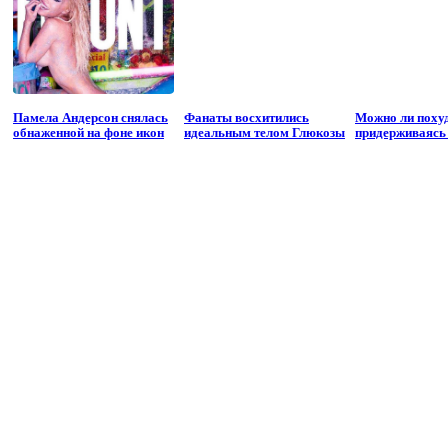
Памела Андерсон снялась
Фанаты восхитились
Можно ли похуд
обнаженной на фоне икон
идеальным телом Глюкозы
придерживаясь