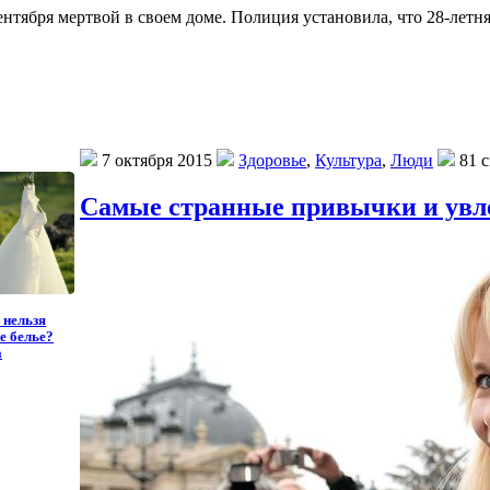
тября мертвой в своем доме. Полиция установила, что 28-летня
7 октября 2015
Здоровье
,
Культура
,
Люди
81 с
Самые странные привычки и увл
 нельзя
е белье?
а