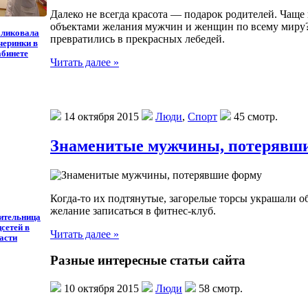
Далеко не всегда красота — подарок родителей. Чаще в
объектами желания мужчин и женщин по всему миру? П
бликовала
превратились в прекрасных лебедей.
черинки в
абинете
Читать далее »
14 октября 2015
Люди
,
Спорт
45 смотр.
Знаменитые мужчины, потерявш
Когда-то их подтянутые, загорелые торсы украшали 
желание записаться в фитнес-клуб.
ительница
сетей в
Читать далее »
асти
Разные интересные статьи сайта
10 октября 2015
Люди
58 смотр.