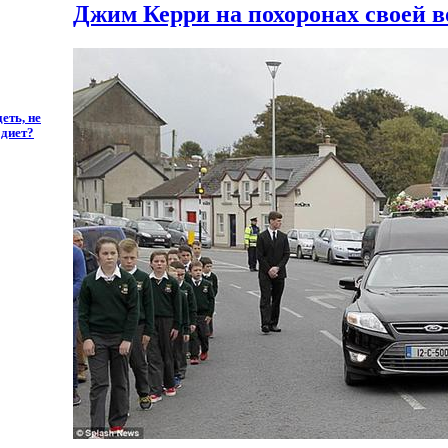
Джим Керри на похоронах своей 
еть, не
 диет?