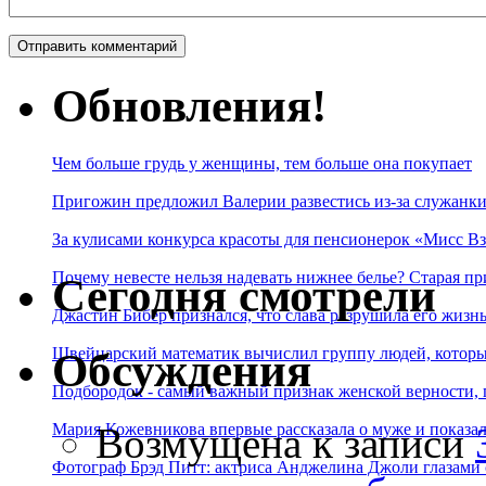
Обновления!
Чем больше грудь у женщины, тем больше она покупает
Пригожин предложил Валерии развестись из-за служанки
За кулисами конкурса красоты для пенсионерок «Мисс Вз
Почему невесте нельзя надевать нижнее белье? Старая пр
Сегодня смотрели
Джастин Бибер признался, что слава разрушила его жизнь
Швейцарский математик вычислил группу людей, которые
Обсуждения
Подбородок - самый важный признак женской верности, 
Возмущена
к записи
Мария Кожевникова впервые рассказала о муже и показала
Фотограф Брэд Питт: актриса Анджелина Джоли глазами с