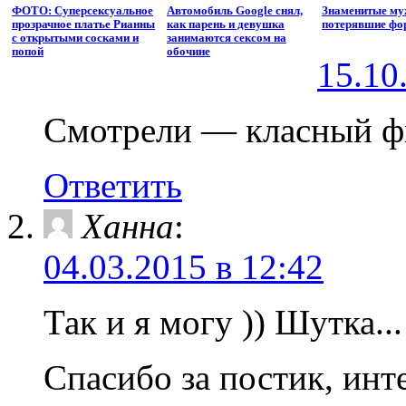
ФОТО: Суперсексуальное
Автомобиль Google снял,
Знаменитые му
прозрачное платье Рианны
как парень и девушка
потерявшие фо
с открытыми сосками и
занимаются сексом на
попой
обочине
15.10
Смотрели — класный ф
Ответить
Ханна
:
04.03.2015 в 12:42
Так и я могу )) Шутка...
Спасибо за постик, инт