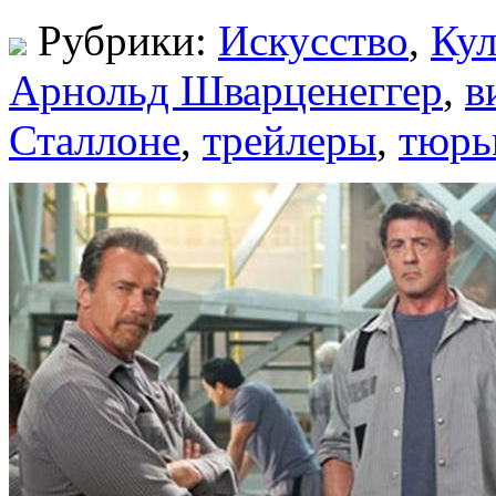
Рубрики:
Искусство
,
Кул
Арнольд Шварценеггер
,
в
Сталлоне
,
трейлеры
,
тюрь