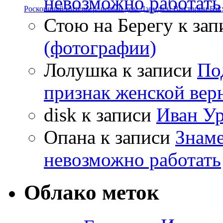
невозможно работать
Роскошный интерьер: новый дом Дэвида и Виктории Бэк
Стою на Берегу
к зап
(фотографии)
Лолушка
к записи
По
признак женской вер
disk
к записи
Иван Ур
Опана
к записи
Знаме
невозможно работать
Облако меток