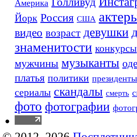
Инстаг
Голливуд
Америка
актер
Россия
Йорк
США
девушки
видео
возраст
знаменитости
конкурсы
музыканты
мужчины
од
платья
политики
президенты
скандалы
сериалы
с
смерть
фото
фотографии
фотог
© 2012–2026
Посплетнич