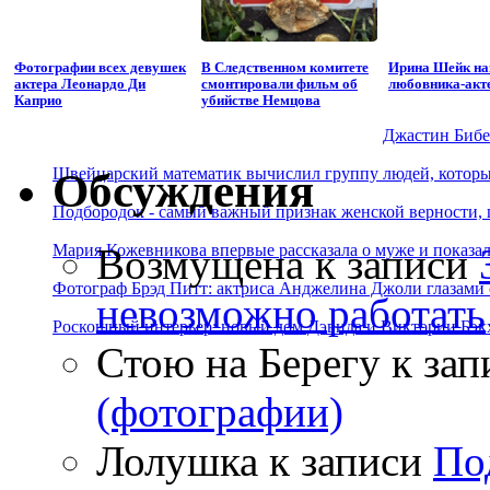
Фотографии всех девушек
В Следственном комитете
Ирина Шейк на
актера Леонардо Ди
смонтировали фильм об
любовника-акт
Каприо
убийстве Немцова
Джастин Бибер
Швейцарский математик вычислил группу людей, которые
Обсуждения
Подбородок - самый важный признак женской верности, 
Возмущена
к записи
Мария Кожевникова впервые рассказала о муже и показала
Фотограф Брэд Питт: актриса Анджелина Джоли глазами с
невозможно работать
Роскошный интерьер: новый дом Дэвида и Виктории Бэк
Стою на Берегу
к зап
(фотографии)
Лолушка
к записи
По