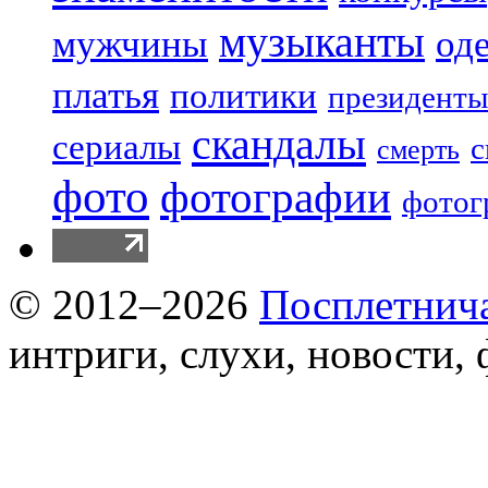
музыканты
мужчины
од
платья
политики
президенты
скандалы
сериалы
с
смерть
фото
фотографии
фотог
© 2012–2026
Посплетнич
интриги, слухи, новости,