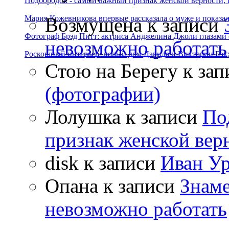
Подбородок - самый важный признак женской верности, 
Возмущена
к записи
Мария Кожевникова впервые рассказала о муже и показала
Фотограф Брэд Питт: актриса Анджелина Джоли глазами с
невозможно работать
Роскошный интерьер: новый дом Дэвида и Виктории Бэк
Стою на Берегу
к зап
(фотографии)
Лолушка
к записи
По
признак женской вер
disk
к записи
Иван Ур
Опана
к записи
Знаме
невозможно работать