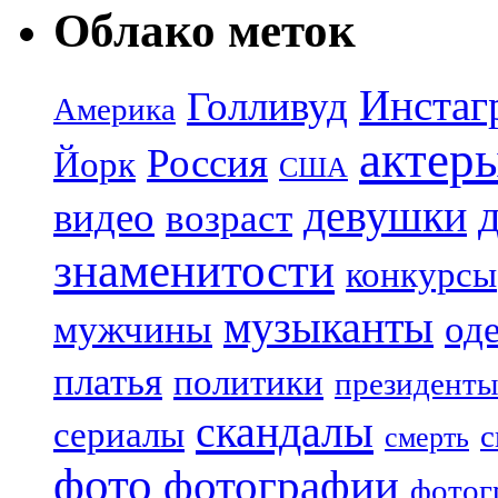
Облако меток
Инстаг
Голливуд
Америка
актер
Россия
Йорк
США
девушки
видео
возраст
знаменитости
конкурсы
музыканты
мужчины
од
платья
политики
президенты
скандалы
сериалы
с
смерть
фото
фотографии
фотог