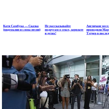
Катя Самбука — Сказка
Не рассказывайте
Англичане весе
(видеоклип и слова песни)
подругам о сексе, зарплате
проводили Мар
и детях!
Тэтчер в после