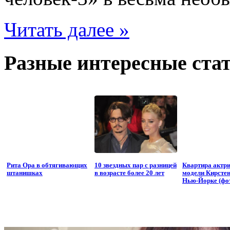
Читать далее »
Разные интересные стат
Рита Ора в обтягивающих
10 звездных пар с разницей
Квартира актр
штанишках
в возрасте более 20 лет
модели Кирстен
Нью-Йорке (фо