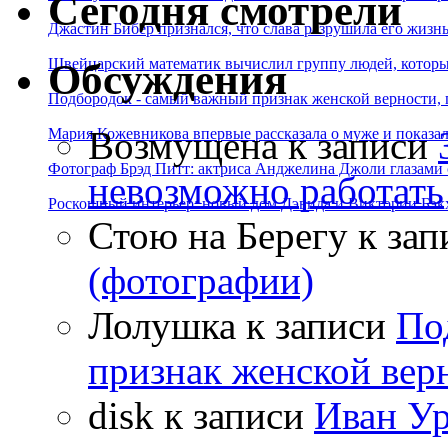
Сегодня смотрели
Джастин Бибер признался, что слава разрушила его жизнь
Швейцарский математик вычислил группу людей, которые
Обсуждения
Подбородок - самый важный признак женской верности, 
Возмущена
к записи
Мария Кожевникова впервые рассказала о муже и показала
Фотограф Брэд Питт: актриса Анджелина Джоли глазами с
невозможно работать
Роскошный интерьер: новый дом Дэвида и Виктории Бэк
Стою на Берегу
к зап
(фотографии)
Лолушка
к записи
По
признак женской вер
disk
к записи
Иван Ур