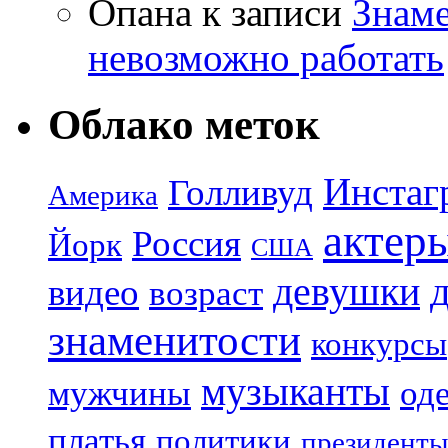
Опана
к записи
Знаме
невозможно работать
Облако меток
Инстаг
Голливуд
Америка
актер
Россия
Йорк
США
девушки
видео
возраст
знаменитости
конкурсы
музыканты
мужчины
од
платья
политики
президенты