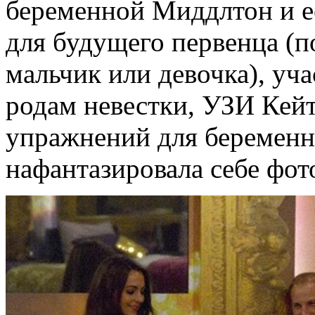
беременной Миддлтон и е
для будущего первенца (по
мальчик или девочка), уча
родам невестки, УЗИ Кей
упражнений для беременны
нафантазировала себе фо