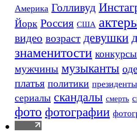
Инстаг
Голливуд
Америка
актер
Россия
Йорк
США
девушки
видео
возраст
знаменитости
конкурсы
музыканты
мужчины
од
платья
политики
президенты
скандалы
сериалы
с
смерть
фото
фотографии
фотог