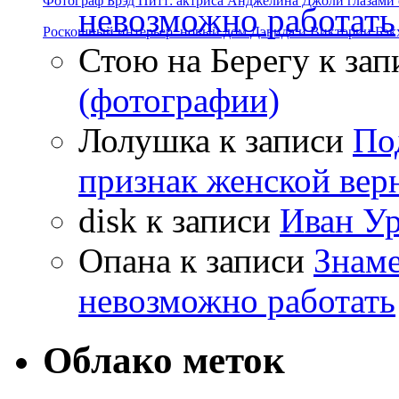
Фотограф Брэд Питт: актриса Анджелина Джоли глазами с
невозможно работать
Роскошный интерьер: новый дом Дэвида и Виктории Бэк
Стою на Берегу
к зап
(фотографии)
Лолушка
к записи
По
признак женской вер
disk
к записи
Иван Ур
Опана
к записи
Знаме
невозможно работать
Облако меток