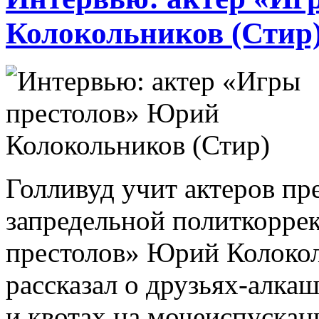
Колокольников (Стир
Голливуд учит актеров пр
запредельной политкоррек
престолов» Юрий Колоколь
рассказал о друзьях-алка
и квотах на мочеиспускан