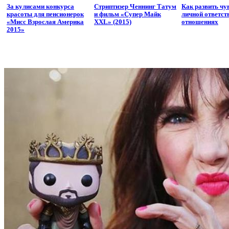
За кулисами конкурса
Стриптизер Ченнинг Татум
Как развить чу
красоты для пенсионерок
и фильм «Супер Майк
личной ответст
«Мисс Взрослая Америка
XXL» (2015)
отношениях
2015»