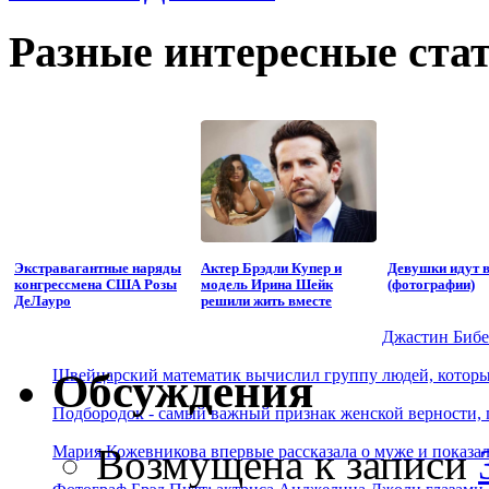
Разные интересные стат
Экстравагантные наряды
Актер Брэдли Купер и
Девушки идут в
конгрессмена США Розы
модель Ирина Шейк
(фотографии)
ДеЛауро
решили жить вместе
Джастин Бибер
Швейцарский математик вычислил группу людей, которые
Обсуждения
Подбородок - самый важный признак женской верности, 
Возмущена
к записи
Мария Кожевникова впервые рассказала о муже и показала