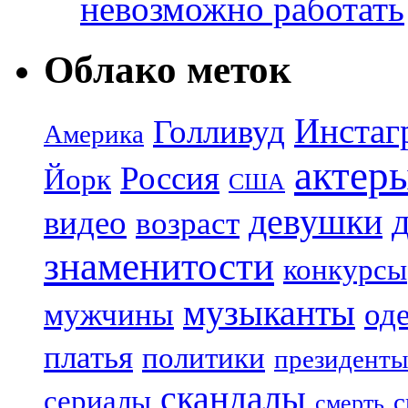
невозможно работать
Облако меток
Инстаг
Голливуд
Америка
актер
Россия
Йорк
США
девушки
видео
возраст
знаменитости
конкурсы
музыканты
мужчины
од
платья
политики
президенты
скандалы
сериалы
с
смерть