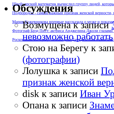
Швейцарский математик вычислил группу людей, которые
Обсуждения
Подбородок - самый важный признак женской верности, 
Возмущена
к записи
Мария Кожевникова впервые рассказала о муже и показала
Фотограф Брэд Питт: актриса Анджелина Джоли глазами с
невозможно работать
Роскошный интерьер: новый дом Дэвида и Виктории Бэк
Стою на Берегу
к зап
(фотографии)
Лолушка
к записи
По
признак женской вер
disk
к записи
Иван Ур
Опана
к записи
Знаме