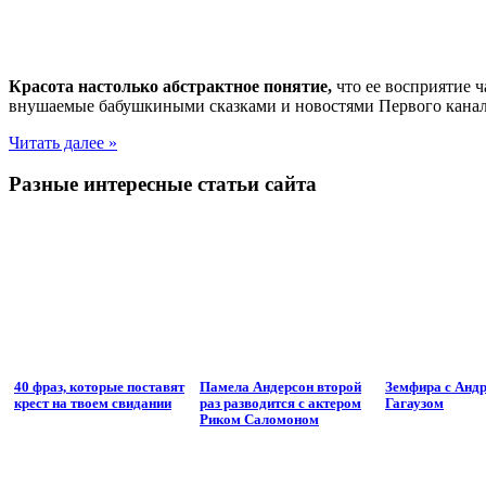
Красота настолько абстрактное понятие,
что ее восприятие ч
внушаемые бабушкиными сказками и новостями Первого канала,
Читать далее »
Разные интересные статьи сайта
40 фраз, которые поставят
Памела Андерсон второй
Земфира с Анд
крест на твоем свидании
раз разводится с актером
Гагаузом
Риком Саломоном