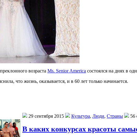
 преклонного возраста
Ms. Senior America
состоялся на днях в од
нила, что жизнь, оказывается, и в 60 лет только начинается.
29 сентября 2015
Культура
,
Люди
,
Страны
56 
В каких конкурсах красоты самы