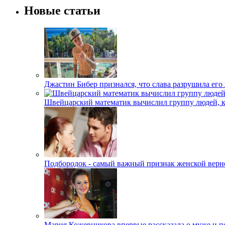
Новые статьи
Джастин Бибер признался, что слава разрушила его
Швейцарский математик вычислил группу людей, 
Подбородок - самый важный признак женской верн
Мария Кожевникова впервые рассказала о муже и п