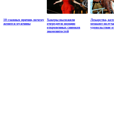
10 главных причин, почему
Хакеры выложили
Лекарства, кот
женятся мужчины
очередную порцию
мешают получа
откровенных снимков
удовольствие о
знаменитостей