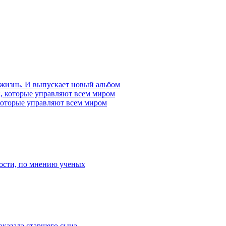
 жизнь. И выпускает новый альбом
которые управляют всем миром
ости, по мнению ученых
оказала старшего сына