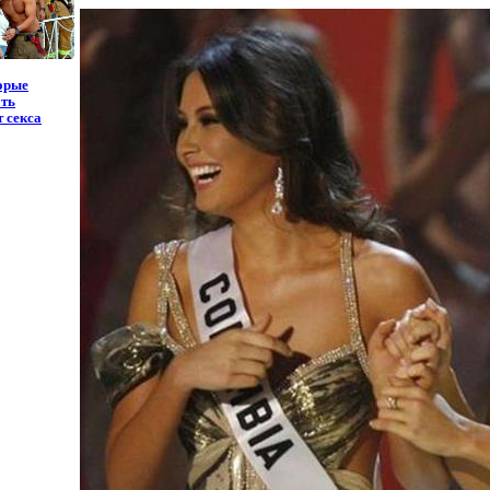
орые
ть
т секса