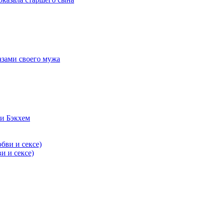
азами своего мужа
и Бэкхем
и и сексе)