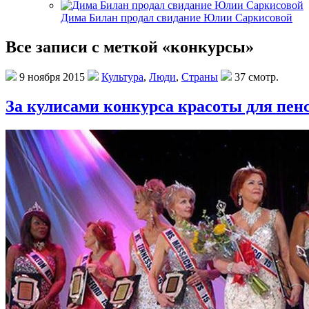
Дима Билан продал свидание Юлии Саркисовой
Все записи с меткой «конкурсы»
9 ноября 2015
Культура
,
Люди
,
Страны
37 смотр.
За кулисами конкурса красоты для пен