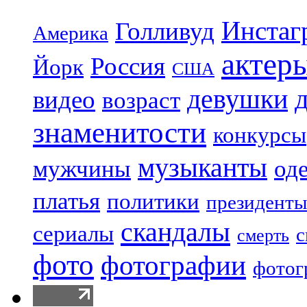
Инстаг
Голливуд
Америка
актер
Россия
Йорк
США
девушки
видео
возраст
знаменитости
конкурсы
музыканты
мужчины
од
платья
политики
президенты
скандалы
сериалы
с
смерть
фото
фотографии
фотог