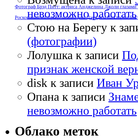
Фотограф Брэд Питт: актриса Анджелина Джоли глазами с
невозможно работать
Роскошный интерьер: новый дом Дэвида и Виктории Бэк
Стою на Берегу
к зап
(фотографии)
Лолушка
к записи
По
признак женской вер
disk
к записи
Иван Ур
Опана
к записи
Знаме
невозможно работать
Облако меток