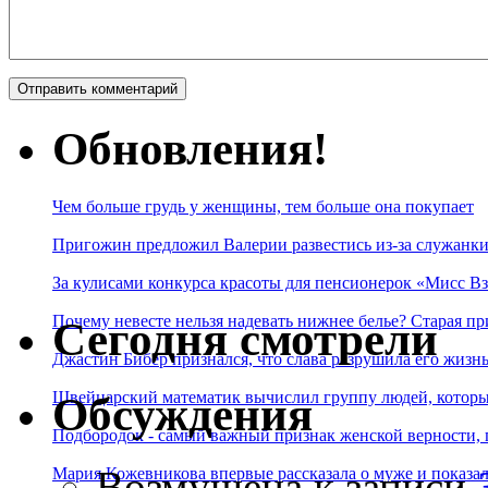
Обновления!
Чем больше грудь у женщины, тем больше она покупает
Пригожин предложил Валерии развестись из-за служанки
За кулисами конкурса красоты для пенсионерок «Мисс Вз
Почему невесте нельзя надевать нижнее белье? Старая пр
Сегодня смотрели
Джастин Бибер признался, что слава разрушила его жизнь
Швейцарский математик вычислил группу людей, которые
Обсуждения
Подбородок - самый важный признак женской верности, 
Возмущена
к записи
Мария Кожевникова впервые рассказала о муже и показала