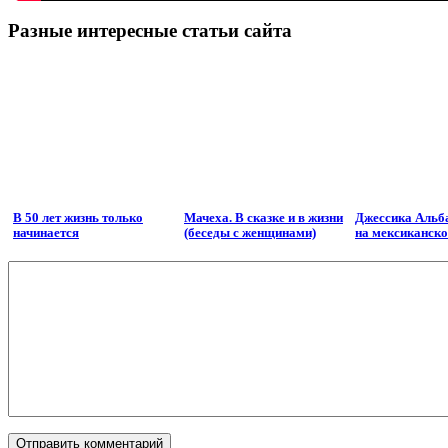
Разные интересные статьи сайта
В 50 лет жизнь только
Мачеха. В сказке и в жизни
Джессика Альба
начинается
(беседы с женщинами)
на мексиканск