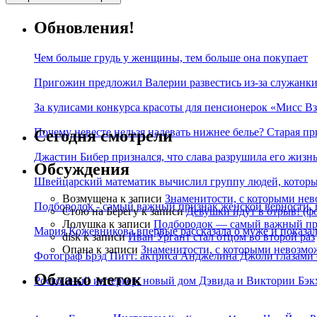
Обновления!
Чем больше грудь у женщины, тем больше она покупает
Пригожин предложил Валерии развестись из-за служанки
За кулисами конкурса красоты для пенсионерок «Мисс Вз
Почему невесте нельзя надевать нижнее белье? Старая пр
Сегодня смотрели
Джастин Бибер признался, что слава разрушила его жизнь
Обсуждения
Швейцарский математик вычислил группу людей, которые
Возмущена
к записи
Знаменитости, с которыми нев
Подбородок - самый важный признак женской верности, 
Стою на Берегу
к записи
Девушки идут в отрыв! (ф
Лолушка
к записи
Подбородок — самый важный при
Мария Кожевникова впервые рассказала о муже и показала
disk
к записи
Иван Ургант стал отцом во второй раз
Опана
к записи
Знаменитости, с которыми невозмо
Фотограф Брэд Питт: актриса Анджелина Джоли глазами с
Облако меток
Роскошный интерьер: новый дом Дэвида и Виктории Бэк