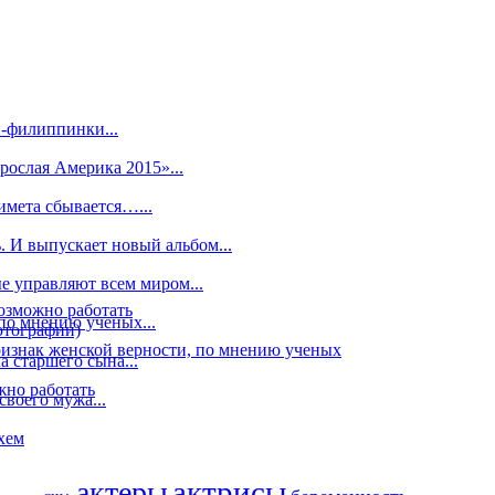
-филиппинки...
рослая Америка 2015»...
имета сбывается…...
. И выпускает новый альбом...
 управляют всем миром...
озможно работать
по мнению ученых...
отографии)
знак женской верности, по мнению ученых
 старшего сына...
жно работать
воего мужа...
хем
актрисы
актеры