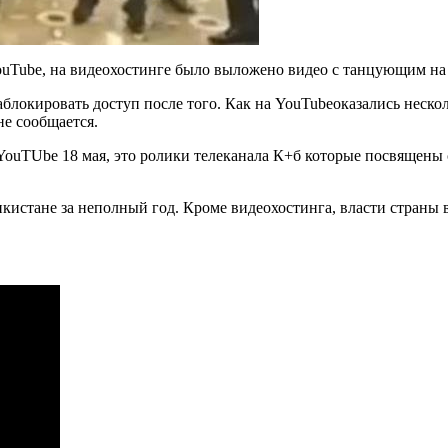
ouTube, на видеохостинге было выложено видео с танцующим на
блокировать доступ после того. Как на YouTubeоказались нескол
е сообщается.
uTUbe 18 мая, это ролики телеканала К+б которые посвящены с
истане за неполный год. Кроме видеохостинга, власти страны в р