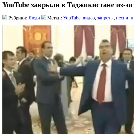
YouTube закрыли в Таджикистане из-за
Рубрики:
Люди
Метки:
YouTube
,
видео
,
запреты
,
песни
,
п