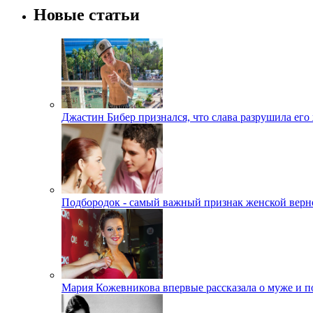
Новые статьи
Джастин Бибер признался, что слава разрушила его
Подбородок - самый важный признак женской верн
Мария Кожевникова впервые рассказала о муже и п