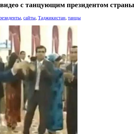
 видео с танцующим президентом стран
резиденты
,
сайты
,
Таджикистан
,
танцы