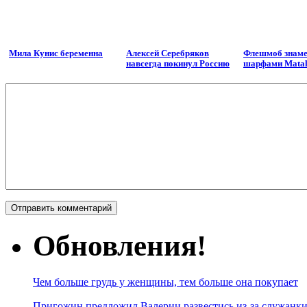
Мила Кунис беременна
Алексей Серебряков
Флешмоб знаме
навсегда покинул Россию
шарфами Mata
Обновления!
Чем больше грудь у женщины, тем больше она покупает
Пригожин предложил Валерии развестись из-за служанки