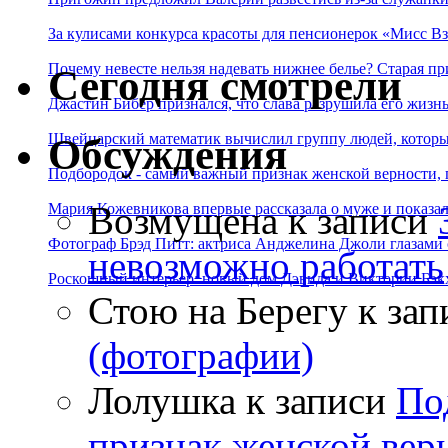
За кулисами конкурса красоты для пенсионерок «Мисс Вз
Почему невесте нельзя надевать нижнее белье? Старая пр
Сегодня смотрели
Джастин Бибер признался, что слава разрушила его жизнь
Швейцарский математик вычислил группу людей, которые
Обсуждения
Подбородок - самый важный признак женской верности, 
Возмущена
к записи
Мария Кожевникова впервые рассказала о муже и показала
Фотограф Брэд Питт: актриса Анджелина Джоли глазами с
невозможно работать
Роскошный интерьер: новый дом Дэвида и Виктории Бэк
Стою на Берегу
к зап
(фотографии)
Лолушка
к записи
По
признак женской вер