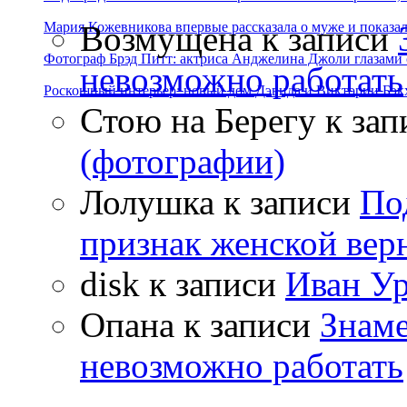
Возмущена
к записи
Мария Кожевникова впервые рассказала о муже и показала
Фотограф Брэд Питт: актриса Анджелина Джоли глазами с
невозможно работать
Роскошный интерьер: новый дом Дэвида и Виктории Бэк
Стою на Берегу
к зап
(фотографии)
Лолушка
к записи
По
признак женской вер
disk
к записи
Иван Ур
Опана
к записи
Знаме
невозможно работать