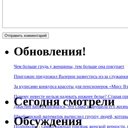
Обновления!
Чем больше грудь у женщины, тем больше она покупает
Пригожин предложил Валерии развестись из-за служанки
За кулисами конкурса красоты для пенсионерок «Мисс Вз
Почему невесте нельзя надевать нижнее белье? Старая пр
Сегодня смотрели
Джастин Бибер признался, что слава разрушила его жизнь
Швейцарский математик вычислил группу людей, которые
Обсуждения
Подбородок - самый важный признак женской верности, 