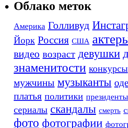
Облако меток
Инстаг
Голливуд
Америка
актер
Россия
Йорк
США
девушки
видео
возраст
знаменитости
конкурсы
музыканты
мужчины
од
платья
политики
президенты
скандалы
сериалы
с
смерть
фото
фотографии
фотог