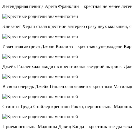
Легендарная певица Арета Франклин – крестная не менее леге
Элизабет Херли стала крестной матерью сразу двух малышей, 
Известная актриса Джоан Коллинз – крестная супермодели Кар
Джейк Гилленхаал «ходит в крестниках» звездной актрисы Дж
В свою очередь Джейк Гилленхаал является крестным Матильд
Стинг и Труди Стайлер крестили Рокко, первого сына Мадонны
Приемного сына Мадонны Дэвид Банда – крестник звезды «сва