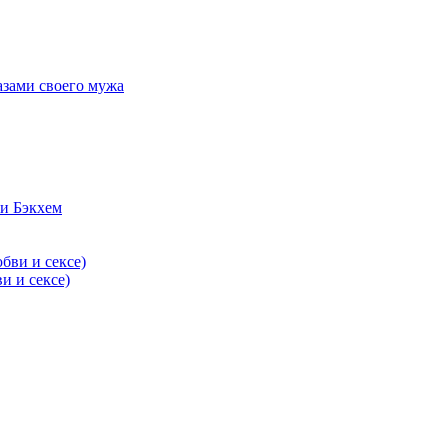
азами своего мужа
и Бэкхем
и и сексе)