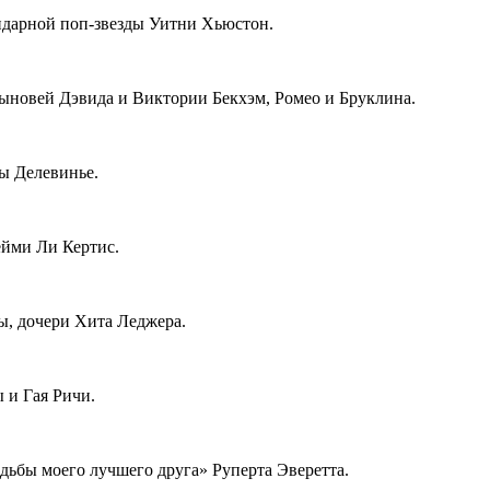
ндарной поп-звезды Уитни Хьюстон.
сыновей Дэвида и Виктории Бекхэм, Ромео и Бруклина.
ы Делевинье.
ейми Ли Кертис.
ы, дочери Хита Леджера.
 и Гая Ричи.
дьбы моего лучшего друга» Руперта Эверетта.