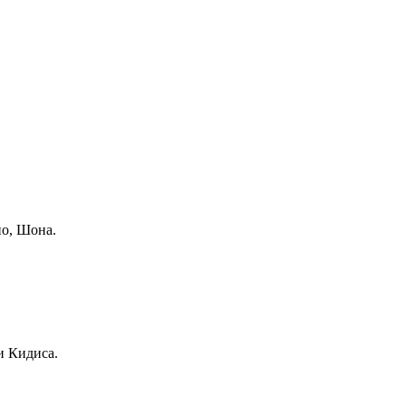
но, Шона.
и Кидиса.