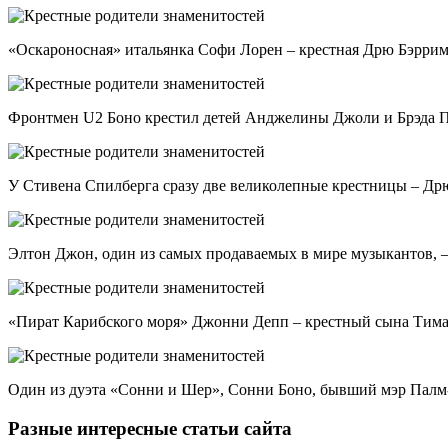
«Оскароносная» итальянка Софи Лорен – крестная Дрю Бэррим
Фронтмен U2 Боно крестил детей Анджелины Джоли и Брэда П
У Стивена Спилберга сразу две великолепные крестницы – Др
Элтон Джон, один из самых продаваемых в мире музыкантов,
«Пират Карибского моря» Джонни Депп – крестный сына Тима 
Один из дуэта «Сонни и Шер», Сонни Боно, бывший мэр Палм-С
Разные интересные статьи сайта