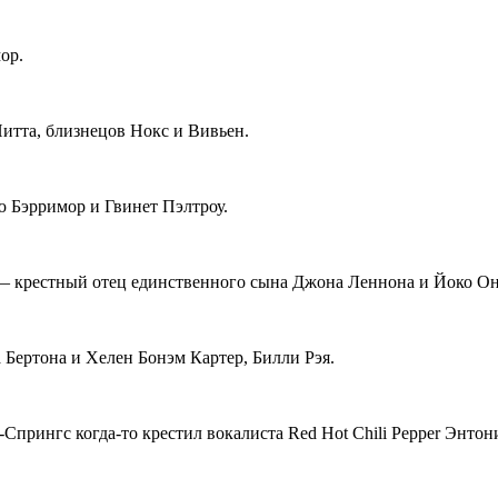
ор.
итта, близнецов Нокс и Вивьен.
ю Бэрримор и Гвинет Пэлтроу.
 — крестный отец единственного сына Джона Леннона и Йоко О
Бертона и Хелен Бонэм Картер, Билли Рэя.
прингс когда-то крестил вокалиста Red Hot Chili Pepper Энтон