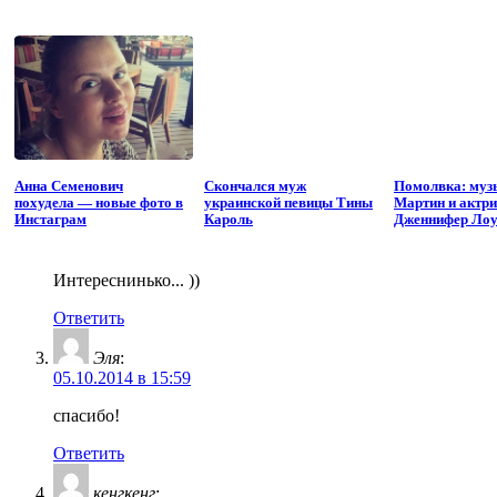
Анна Семенович
Скончался муж
Помолвка: муз
похудела — новые фото в
украинской певицы Тины
Мартин и актри
Инстаграм
Кароль
Дженнифер Лоу
Интереснинько... ))
Ответить
Эля
:
05.10.2014 в 15:59
спасибо!
Ответить
кенгкенг
: