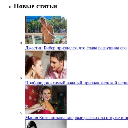
Новые статьи
Джастин Бибер признался, что слава разрушила его
Подбородок - самый важный признак женской верн
Мария Кожевникова впервые рассказала о муже и п