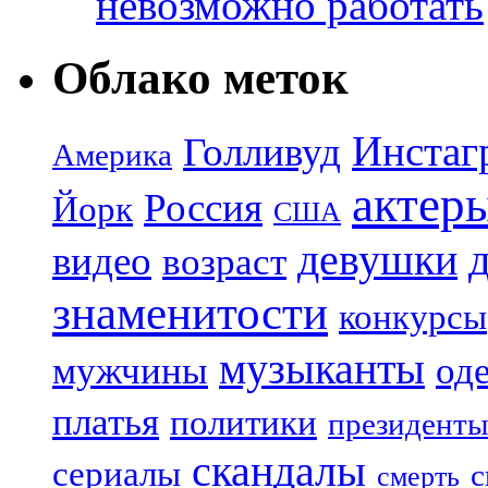
невозможно работать
Облако меток
Инстаг
Голливуд
Америка
актер
Россия
Йорк
США
девушки
видео
возраст
знаменитости
конкурсы
музыканты
мужчины
од
платья
политики
президенты
скандалы
сериалы
с
смерть