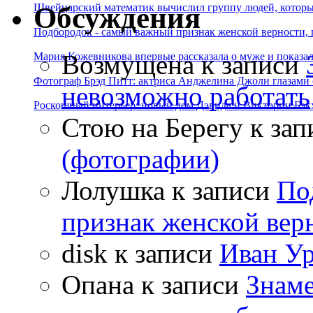
Швейцарский математик вычислил группу людей, которые
Обсуждения
Подбородок - самый важный признак женской верности, 
Возмущена
к записи
Мария Кожевникова впервые рассказала о муже и показала
Фотограф Брэд Питт: актриса Анджелина Джоли глазами с
невозможно работать
Роскошный интерьер: новый дом Дэвида и Виктории Бэк
Стою на Берегу
к зап
(фотографии)
Лолушка
к записи
По
признак женской вер
disk
к записи
Иван Ур
Опана
к записи
Знаме