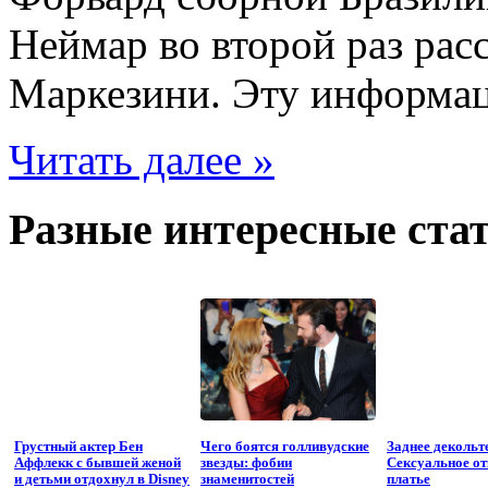
Неймар во второй раз рас
Маркезини. Эту информац
Читать далее »
Разные интересные стат
Грустный актер Бен
Чего боятся голливудские
Заднее декольте
Аффлекк с бывшей женой
звезды: фобии
Ceксуальное о
и детьми отдохнул в Disney
знаменитостей
платье