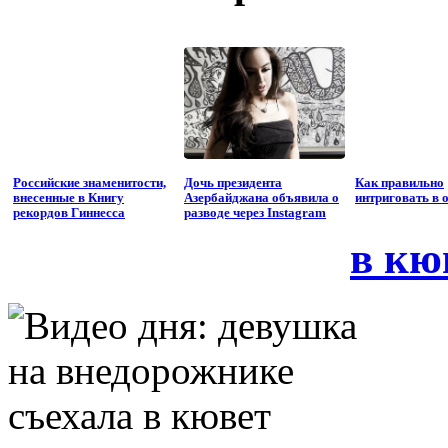
Российские знаменитости,
Дочь президента
Как правильно
внесенные в Книгу
Азербайджана объявила о
интриговать в 
рекордов Гиннесса
разводе через Instagram
в кю