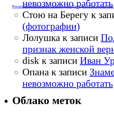
невозможно работать
Роскошный интерьер: новый дом Дэвида и Виктории Бэк
Стою на Берегу
к зап
(фотографии)
Лолушка
к записи
По
признак женской вер
disk
к записи
Иван Ур
Опана
к записи
Знаме
невозможно работать
Облако меток