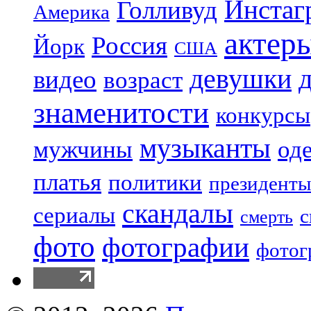
Инстаг
Голливуд
Америка
актер
Россия
Йорк
США
девушки
видео
возраст
знаменитости
конкурсы
музыканты
мужчины
од
платья
политики
президенты
скандалы
сериалы
с
смерть
фото
фотографии
фотог