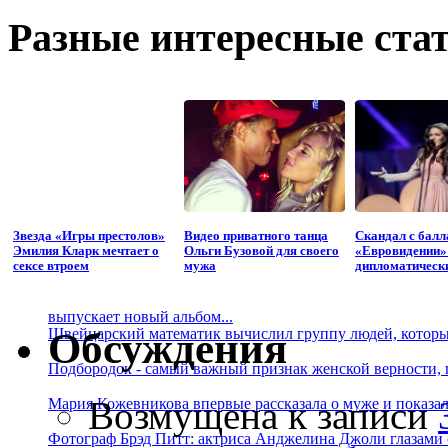
Разные интересные стат
Звезда «Игры престолов»
Видео приватного танца
Скандал с балл
Эмилия Кларк мечтает о
Ольги Бузовой для своего
«Евровидении»
сексе втроем
мужа
дипломатическ
выпускает новый альбом...
Швейцарский математик вычислил группу людей, которые
Обсуждения
Подбородок - самый важный признак женской верности, 
Возмущена
к записи
Мария Кожевникова впервые рассказала о муже и показала
Фотограф Брэд Питт: актриса Анджелина Джоли глазами с