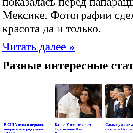
показалась перед папарац
Мексике. Фотографии сде
красота да и только.
Читать далее »
Разные интересные стат
В США вход в церковь
Канье Уэст изменяет
Самые умные а
покрасили в радужные
беременной Ким
актрисы Голли