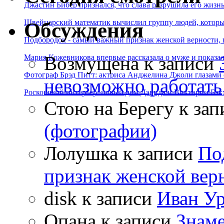
Джастин Бибер признался, что слава разрушила его жизнь
Швейцарский математик вычислил группу людей, которые
Обсуждения
Подбородок - самый важный признак женской верности, 
Возмущена
к записи
Мария Кожевникова впервые рассказала о муже и показала
Фотограф Брэд Питт: актриса Анджелина Джоли глазами с
невозможно работать
Роскошный интерьер: новый дом Дэвида и Виктории Бэк
Стою на Берегу
к зап
(фотографии)
Лолушка
к записи
По
признак женской вер
disk
к записи
Иван Ур
Опана
к записи
Знаме