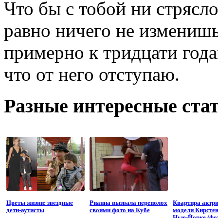
Что бы с тобой ни стрясло
равно ничего не изменишь
примерно к тридцати годам
что от него отступаю.
Разные интересные стат
Цветы жизни: звездные
Рианна вызвала переполох
Квартира актр
дети-аутисты
своими фото на Кубе
модели Кирстен
Нью-Йорке (фо