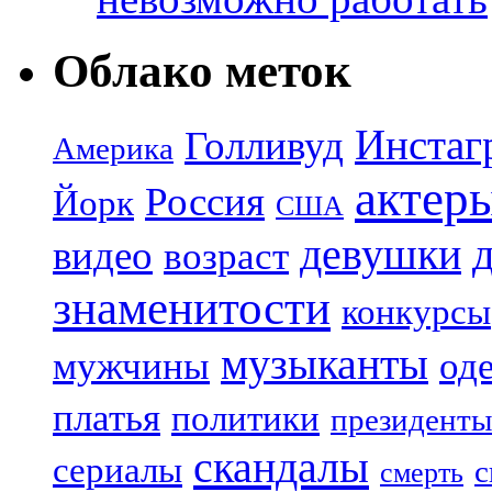
Облако меток
Инстаг
Голливуд
Америка
актер
Россия
Йорк
США
девушки
видео
возраст
знаменитости
конкурсы
музыканты
мужчины
од
платья
политики
президенты
скандалы
сериалы
с
смерть