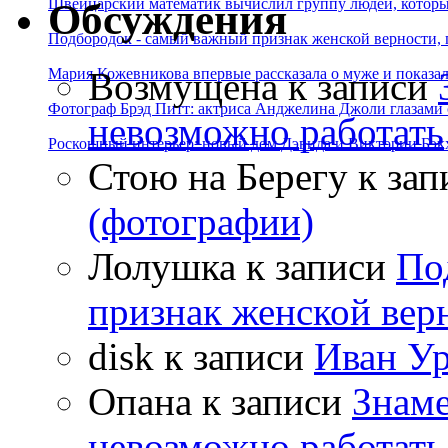
Швейцарский математик вычислил группу людей, которые
Обсуждения
Подбородок - самый важный признак женской верности, 
Возмущена
к записи
Мария Кожевникова впервые рассказала о муже и показала
Фотограф Брэд Питт: актриса Анджелина Джоли глазами с
невозможно работать
Роскошный интерьер: новый дом Дэвида и Виктории Бэк
Стою на Берегу
к зап
(фотографии)
Лолушка
к записи
По
признак женской вер
disk
к записи
Иван Ур
Опана
к записи
Знаме
невозможно работать