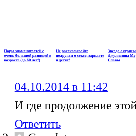
Пары знаменитостей с
Не рассказывайте
Звезда актрисы
очень большой разницей в
подругам о сексе, зарплате
Джулианны Мур
возрасте (до 60 лет!)
и детях!
Славы
04.10.2014 в 11:42
И где продолжение этой
Ответить